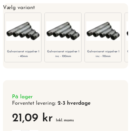
Vælg variant
Galvaniseret nippelrør 1
Galvaniseret nippelrør 1
Galvaniseret nippelrør 1
Ga
- 40mm
inc - 100mm
inc - 110mm
På lager
Forventet levering:
2-3 hverdage
21,09 kr
Inkl. moms