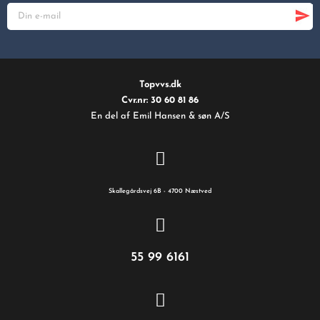
Topvvs.dk
Cvr.nr: 30 60 81 86
En del af Emil Hansen & søn A/S
Skallegårdsvej 6B - 4700 Næstved
55 99 6161