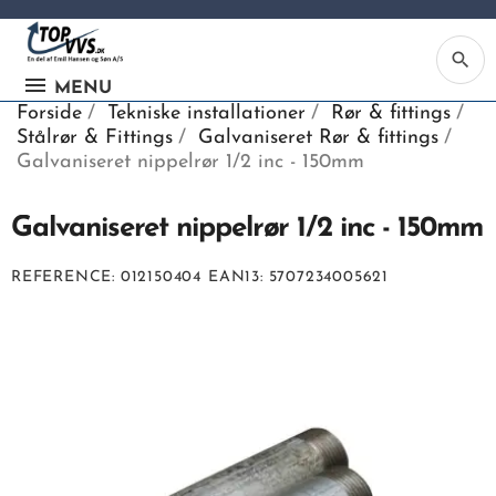
search
MENU
Forside
Tekniske installationer
Rør & fittings
Stålrør & Fittings
Galvaniseret Rør & fittings
Galvaniseret nippelrør 1/2 inc - 150mm
Galvaniseret nippelrør 1/2 inc - 150mm
Ka
REFERENCE
012150404
EAN13
5707234005621
Be
søg
ind
vv
ell
nu