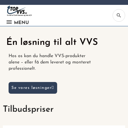
search
MENU
Én løsning til alt VVS
Hos os kan du handle VVS-produkter
alene – eller få dem leveret og monteret
Ka
professionelt.
Be
søg
Se vores løsninger
ind
vv
ell
Tilbudspriser
nu