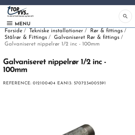
search
MENU
Forside
Tekniske installationer
Rør & fittings
Stålrør & Fittings
Galvaniseret Rør & fittings
Galvaniseret nippelrør 1/2 inc - 100mm
Galvaniseret nippelrør 1/2 inc -
Ka
100mm
Be
REFERENCE
012100404
EAN13
5707234005591
søg
ind
vv
ell
nu