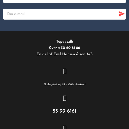
Topvvs.dk
Cvr.nr: 30 60 81 86
En del af Emil Hansen & søn A/S
Skallegårdsvej 6B - 4700 Næstved
55 99 6161