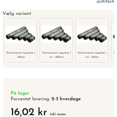
Vælg variant
Galvaniseret nippelrør 1
Galvaniseret nippelrør 1
Galvaniseret nippelrør 1
Ga
- 40mm
inc - 100mm
inc - 110mm
På lager
Forventet levering:
2-3 hverdage
16,02 kr
Inkl. moms