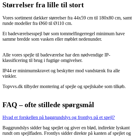
Størrelser fra lille til stort
Vores sortiment dækker størrelser fra 44x59 cm til 180x80 cm, samt
runde modeller fra Ø60 til Ø110 cm.
Et badeværelsesspejl bør som tommelfingerregel minimum have
samme bredde som vasken eller møblet nedenunder.
Alle vores spejle til badeværelse har den nødvendige IP-
klassificering til brug i fugtige omgivelser.
IP44 er minimumskravet og beskytter mod vandstænk fra alle
vinkler.
Topvvs.dk tilbyder montering af spejle og spejlskabe som tilkøb.
FAQ – ofte stillede spørgsmål
Hvad er forskellen på baggrundslys og frontlys på et spejl?
Baggrundslys sidder bag spejlet og giver en blød, indirekte lyskant
rundt om spejlfladen. Frontlys sidder direkte på kanten af spejlet og