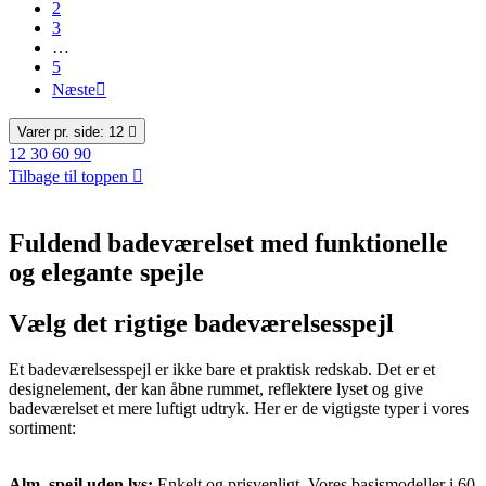
2
3
…
5
Næste

Varer pr. side: 12

12
30
60
90
Tilbage til toppen

Fuldend badeværelset med funktionelle
og elegante spejle
Vælg det rigtige badeværelsesspejl
Et badeværelsesspejl er ikke bare et praktisk redskab. Det er et
designelement, der kan åbne rummet, reflektere lyset og give
badeværelset et mere luftigt udtryk. Her er de vigtigste typer i vores
sortiment:
Alm. spejl uden lys:
Enkelt og prisvenligt. Vores basismodeller i 60