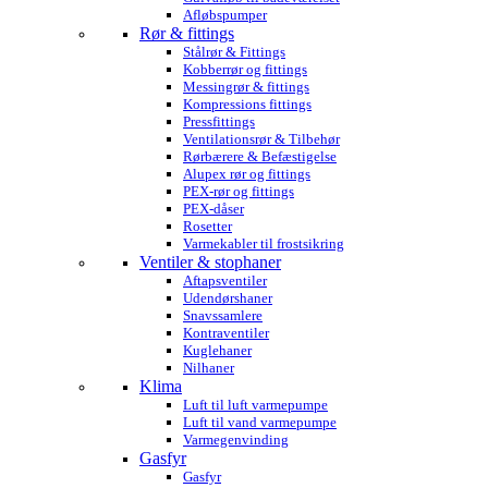
Afløbspumper
Rør & fittings
Stålrør & Fittings
Kobberrør og fittings
Messingrør & fittings
Kompressions fittings
Pressfittings
Ventilationsrør & Tilbehør
Rørbærere & Befæstigelse
Alupex rør og fittings
PEX-rør og fittings
PEX-dåser
Rosetter
Varmekabler til frostsikring
Ventiler & stophaner
Aftapsventiler
Udendørshaner
Snavssamlere
Kontraventiler
Kuglehaner
Nilhaner
Klima
Luft til luft varmepumpe
Luft til vand varmepumpe
Varmegenvinding
Gasfyr
Gasfyr