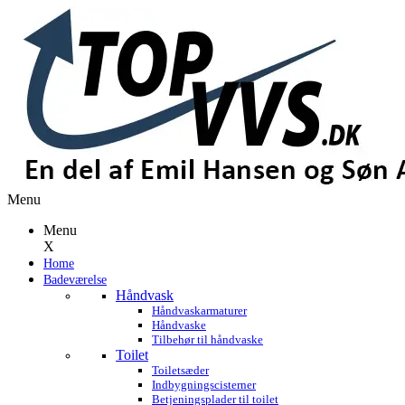
Menu
Menu
X
Home
Badeværelse
Håndvask
Håndvaskarmaturer
Håndvaske
Tilbehør til håndvaske
Toilet
Toiletsæder
Indbygningscisterner
Betjeningsplader til toilet