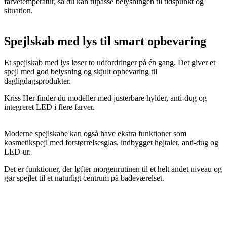
farvetemperatur, så du kan tilpasse belysningen til tidspunkt og
situation.
Spejlskab med lys til smart opbevaring
Et spejlskab med lys løser to udfordringer på én gang. Det giver et
spejl med god belysning og skjult opbevaring til
dagligdagsprodukter.
Kriss Her finder du modeller med justerbare hylder, anti-dug og
integreret LED i flere farver.
Moderne spejlskabe kan også have ekstra funktioner som
kosmetikspejl med forstørrelsesglas, indbygget højtaler, anti-dug og
LED-ur.
Det er funktioner, der løfter morgenrutinen til et helt andet niveau og
gør spejlet til et naturligt centrum på badeværelset.