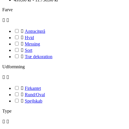
Farve



Antracitgrå

Hvid

Messing

Sort

Træ dekoration
Udformning



Firkantet

Rund/Oval

Spejlskab
Type

