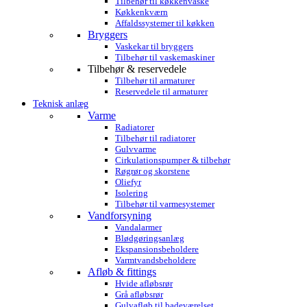
Tilbehør til køkkenvaske
Køkkenkværn
Affaldssystemer til køkken
Bryggers
Vaskekar til bryggers
Tilbehør til vaskemaskiner
Tilbehør & reservedele
Tilbehør til armaturer
Reservedele til armaturer
Teknisk anlæg
Varme
Radiatorer
Tilbehør til radiatorer
Gulvvarme
Cirkulationspumper & tilbehør
Røgrør og skorstene
Oliefyr
Isolering
Tilbehør til varmesystemer
Vandforsyning
Vandalarmer
Blødgøringsanlæg
Ekspansionsbeholdere
Varmtvandsbeholdere
Afløb & fittings
Hvide afløbsrør
Grå afløbsrør
Gulvafløb til badeværelset