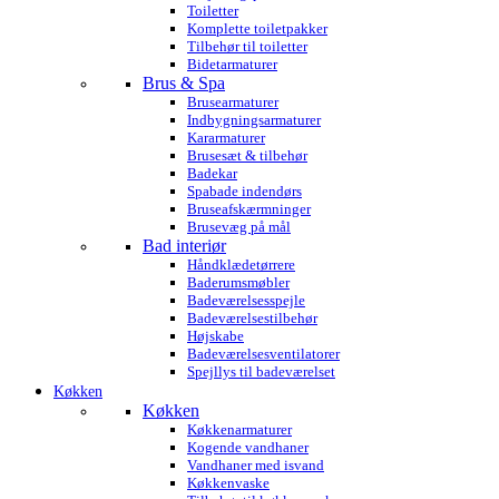
Toiletter
Komplette toiletpakker
Tilbehør til toiletter
Bidetarmaturer
Brus & Spa
Brusearmaturer
Indbygningsarmaturer
Kararmaturer
Brusesæt & tilbehør
Badekar
Spabade indendørs
Bruseafskærmninger
Brusevæg på mål
Bad interiør
Håndklædetørrere
Baderumsmøbler
Badeværelsesspejle
Badeværelsestilbehør
Højskabe
Badeværelsesventilatorer
Spejllys til badeværelset
Køkken
Køkken
Køkkenarmaturer
Kogende vandhaner
Vandhaner med isvand
Køkkenvaske