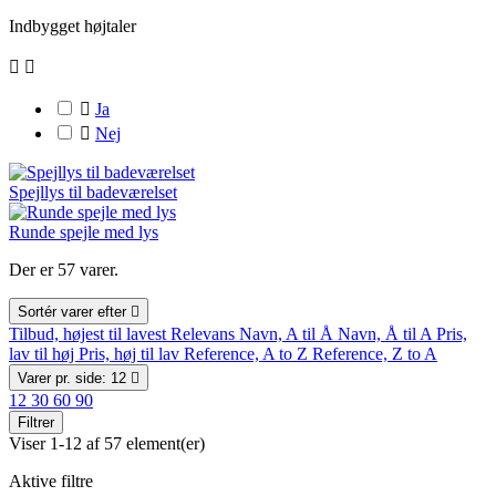
Indbygget højtaler



Ja

Nej
Spejllys til badeværelset
Runde spejle med lys
Der er 57 varer.
Sortér varer efter

Tilbud, højest til lavest
Relevans
Navn, A til Å
Navn, Å til A
Pris,
lav til høj
Pris, høj til lav
Reference, A to Z
Reference, Z to A
Varer pr. side: 12

12
30
60
90
Filtrer
Viser 1-12 af 57 element(er)
Aktive filtre