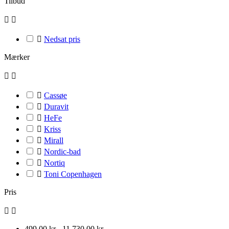
Tilbud



Nedsat pris
Mærker



Cassøe

Duravit

HeFe

Kriss

Mirall

Nordic-bad

Nortiq

Toni Copenhagen
Pris


499,00 kr - 11.730,00 kr