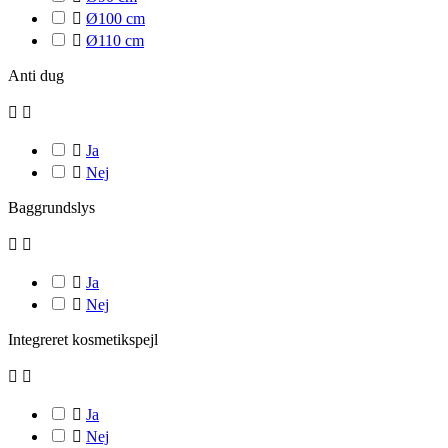

Ø100 cm

Ø110 cm
Anti dug



Ja

Nej
Baggrundslys



Ja

Nej
Integreret kosmetikspejl



Ja

Nej