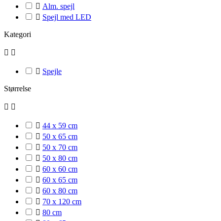

Alm. spejl

Spejl med LED
Kategori



Spejle
Størrelse



44 x 59 cm

50 x 65 cm

50 x 70 cm

50 x 80 cm

60 x 60 cm

60 x 65 cm

60 x 80 cm

70 x 120 cm

80 cm