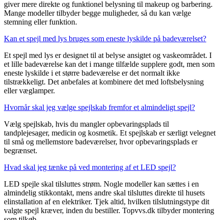
giver mere direkte og funktionel belysning til makeup og barbering.
Mange modeller tilbyder begge muligheder, så du kan vælge
stemning eller funktion.
Kan et spejl med lys bruges som eneste lyskilde på badeværelset?
Et spejl med lys er designet til at belyse ansigtet og vaskeområdet. I
et lille badeværelse kan det i mange tilfælde supplere godt, men som
eneste lyskilde i et større badeværelse er det normalt ikke
tilstrækkeligt. Det anbefales at kombinere det med loftsbelysning
eller væglamper.
Hvornår skal jeg vælge spejlskab fremfor et almindeligt spejl?
Vælg spejlskab, hvis du mangler opbevaringsplads til
tandplejesager, medicin og kosmetik. Et spejlskab er særligt velegnet
til små og mellemstore badeværelser, hvor opbevaringsplads er
begrænset.
Hvad skal jeg tænke på ved montering af et LED spejl?
LED spejle skal tilsluttes strøm. Nogle modeller kan sættes i en
almindelig stikkontakt, mens andre skal tilsluttes direkte til husets
elinstallation af en elektriker. Tjek altid, hvilken tilslutningstype dit
valgte spejl kræver, inden du bestiller. Topvvs.dk tilbyder montering
som tilkøb.