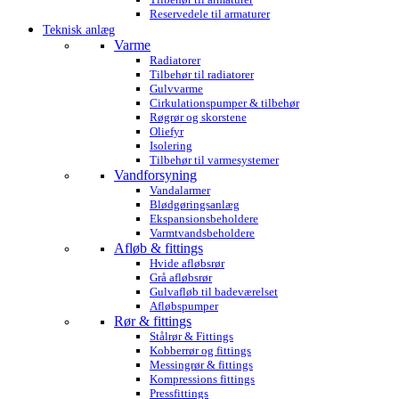
Reservedele til armaturer
Teknisk anlæg
Varme
Radiatorer
Tilbehør til radiatorer
Gulvvarme
Cirkulationspumper & tilbehør
Røgrør og skorstene
Oliefyr
Isolering
Tilbehør til varmesystemer
Vandforsyning
Vandalarmer
Blødgøringsanlæg
Ekspansionsbeholdere
Varmtvandsbeholdere
Afløb & fittings
Hvide afløbsrør
Grå afløbsrør
Gulvafløb til badeværelset
Afløbspumper
Rør & fittings
Stålrør & Fittings
Kobberrør og fittings
Messingrør & fittings
Kompressions fittings
Pressfittings