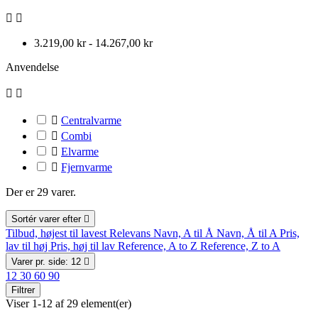


3.219,00 kr - 14.267,00 kr
Anvendelse



Centralvarme

Combi

Elvarme

Fjernvarme
Der er 29 varer.
Sortér varer efter

Tilbud, højest til lavest
Relevans
Navn, A til Å
Navn, Å til A
Pris,
lav til høj
Pris, høj til lav
Reference, A to Z
Reference, Z to A
Varer pr. side: 12

12
30
60
90
Filtrer
Viser 1-12 af 29 element(er)