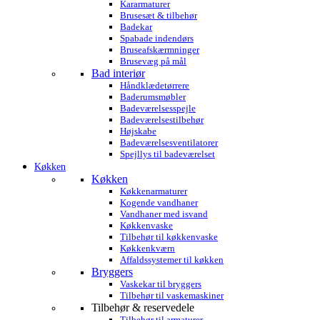
Kararmaturer
Brusesæt & tilbehør
Badekar
Spabade indendørs
Bruseafskærmninger
Brusevæg på mål
Bad interiør
Håndklædetørrere
Baderumsmøbler
Badeværelsesspejle
Badeværelsestilbehør
Højskabe
Badeværelsesventilatorer
Spejllys til badeværelset
Køkken
Køkken
Køkkenarmaturer
Kogende vandhaner
Vandhaner med isvand
Køkkenvaske
Tilbehør til køkkenvaske
Køkkenkværn
Affaldssystemer til køkken
Bryggers
Vaskekar til bryggers
Tilbehør til vaskemaskiner
Tilbehør & reservedele
Tilbehør til armaturer