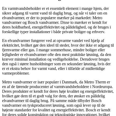
En varmtvandsbeholder er et essentielt element i mange hjem, der
sikrer adgang til varmt vand til daglig brug, og når vi taler om en
elvandvarmer, er der to populære mærker på markedet: Metro
vandvarmer og Bosch vandvarmer. Disse to mærker er kendt for
deres holdbarhed, energieffektivitet og pålidelighed, og de bruges i
forskellige typer installationer i både private boliger og erhverv.
En elvandvarmer fungerer ved at opvarme vandet ved hjælp af
elektricitet, hvilket gør den ideel til steder, hvor der ikke er adgang til
fjernvarme eller gas. I mange sommerhuse, mindre boliger eller
lejligheder er elvandvarmer ofte den mest praktiske løsning, da den
kræver minimal installation og vedligeholdelse. Derudover bruges
den også i større husholdninger som en sekundær løsning, hvis der
er et ekstra behov for varmt vand, eller i tilfælde af midlertidige
varmeproblemer.
Metro vandvarmer er især populær i Danmark, da Metro Therm er
en af de førende producenter af varmtvandsbeholdere i Nordeuropa.
Deres produkter er kendt for deres høje kvalitet og energieffektivitet,
hvilket gør dem til et godt valg for dem, der ønsker en pålidelig
elvandvarmer til daglig brug. På samme måde tilbyder Bosch
vandvarmer en tyskproduceret løsning, som også lever op til de
højeste standarder for kvalitet og energieffektivitet. Bosch er kendt
for deres solide konstruktion og teknologiske innovationer, hvilket