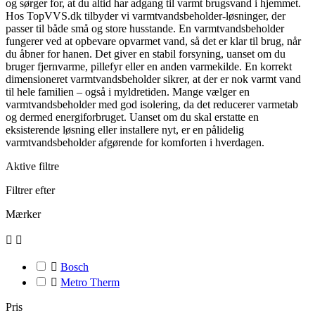
og sørger for, at du altid har adgang til varmt brugsvand i hjemmet.
Hos TopVVS.dk tilbyder vi varmtvandsbeholder-løsninger, der
passer til både små og store husstande. En varmtvandsbeholder
fungerer ved at opbevare opvarmet vand, så det er klar til brug, når
du åbner for hanen. Det giver en stabil forsyning, uanset om du
bruger fjernvarme, pillefyr eller en anden varmekilde. En korrekt
dimensioneret varmtvandsbeholder sikrer, at der er nok varmt vand
til hele familien – også i myldretiden. Mange vælger en
varmtvandsbeholder med god isolering, da det reducerer varmetab
og dermed energiforbruget. Uanset om du skal erstatte en
eksisterende løsning eller installere nyt, er en pålidelig
varmtvandsbeholder afgørende for komforten i hverdagen.
Aktive filtre
Filtrer efter
Mærker



Bosch

Metro Therm
Pris