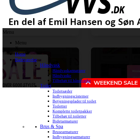
Menu
Menu
X
Home
Badeværelse
Håndvask
Håndvaskarmaturer
Håndvaske
Tilbehør til håndvaske
Toilet
Toiletsæder
Indbygningscisterner
Betjeningsplader til toilet
Toiletter
Komplette toiletpakker
Tilbehør til toiletter
Bidetarmaturer
Brus & Spa
Brusearmaturer
Indbygningsarmaturer