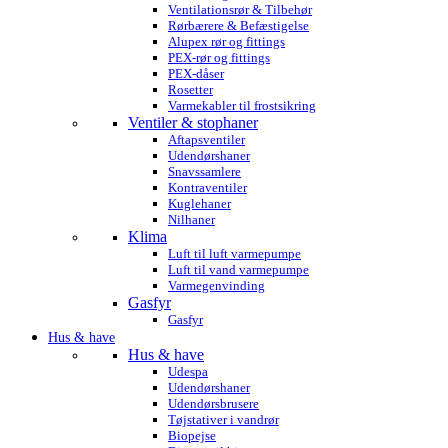
Ventilationsrør & Tilbehør
Rørbærere & Befæstigelse
Alupex rør og fittings
PEX-rør og fittings
PEX-dåser
Rosetter
Varmekabler til frostsikring
Ventiler & stophaner
Aftapsventiler
Udendørshaner
Snavssamlere
Kontraventiler
Kuglehaner
Nilhaner
Klima
Luft til luft varmepumpe
Luft til vand varmepumpe
Varmegenvinding
Gasfyr
Gasfyr
Hus & have
Hus & have
Udespa
Udendørshaner
Udendørsbrusere
Tøjstativer i vandrør
Biopejse