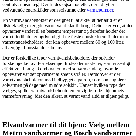
centralvarmeanlæg. Der findes også modeller, der udnytter
vedvarende energikilder som solvarme eller
varmepumper
.
En varmtvandsbeholder er designet til at sikre, at der altid er en
tilstrækkelig mængde varmt vand klar til brug. Dette sker ved, at den
opvarmer vandet til en bestemt temperatur og derefter holder det
varmt, indtil det er nødvendigt. I de fleste danske hjem finder man
varmtvandsbeholdere, der kan opbevare mellem 60 og 160 liter,
afhængig af husstandens behov.
Der er forskellige typer varmtvandsbeholdere, der opfylder
forskellige behov. For eksempel findes der modeller, som er særligt
effektive til brug i kombination med solvarmeanlæg, hvor de
opbevarer vandet opvarmet af solens stråler. Derudover er der
varmtvandsbeholdere med indbygget elpatron, som kan supplere
solvarmen på dage med mindre solskin. Uanset hvilken type der
vælges, spiller varmtvandsbeholderen en vigtig rolle i hjemmets
varmeforsyning, idet den sikrer, at varmt vand altid er tilgængeligt.
Elvandvarmer til dit hjem: Vælg mellem
Metro vandvarmer og Bosch vandvarmer