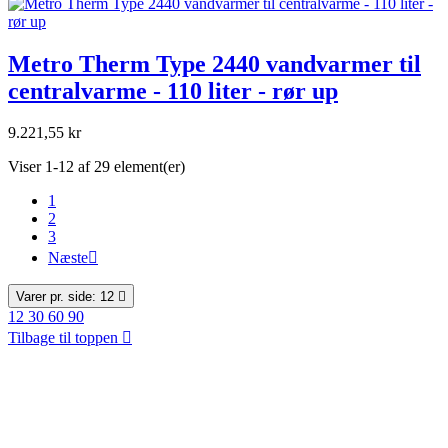
Metro Therm Type 2440 vandvarmer til
centralvarme - 110 liter - rør up
9.221,55 kr
Viser 1-12 af 29 element(er)
1
2
3
Næste

Varer pr. side: 12

12
30
60
90
Tilbage til toppen
