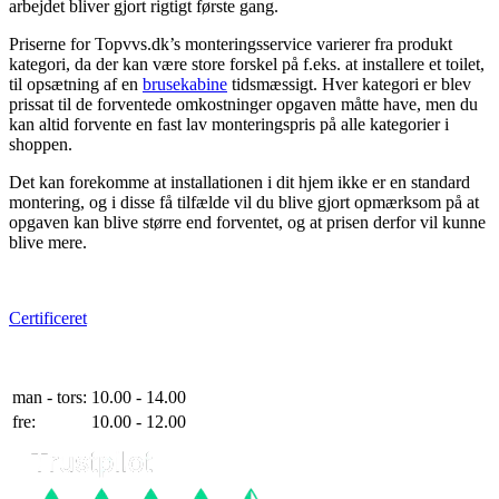
arbejdet bliver gjort rigtigt første gang.
Priserne for Topvvs.dk’s monteringsservice varierer fra produkt
kategori, da der kan være store forskel på f.eks. at installere et toilet,
til opsætning af en
brusekabine
tidsmæssigt. Hver kategori er blev
prissat til de forventede omkostninger opgaven måtte have, men du
kan altid forvente en fast lav monteringspris på alle kategorier i
shoppen.
Det kan forekomme at installationen i dit hjem ikke er en standard
montering, og i disse få tilfælde vil du blive gjort opmærksom på at
opgaven kan blive større end forventet, og at prisen derfor vil kunne
blive mere.
e-mærket
Certificeret
Telefontider
man - tors:
10.00 - 14.00
fre:
10.00 - 12.00