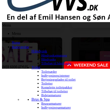
Menu
Menu
X
Home
Badeværelse
Håndvask
Håndvaskarmaturer
Håndvaske
Tilbehør til håndvaske
Toilet
Toiletsæder
Indbygningscisterner
Betjeningsplader til toilet
Toiletter
Komplette toiletpakker
Tilbehør til toiletter
Bidetarmaturer
Brus & Spa
Brusearmaturer
Indbygningsarmaturer