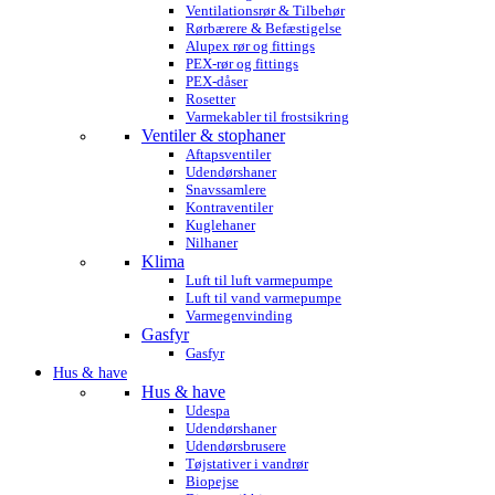
Ventilationsrør & Tilbehør
Rørbærere & Befæstigelse
Alupex rør og fittings
PEX-rør og fittings
PEX-dåser
Rosetter
Varmekabler til frostsikring
Ventiler & stophaner
Aftapsventiler
Udendørshaner
Snavssamlere
Kontraventiler
Kuglehaner
Nilhaner
Klima
Luft til luft varmepumpe
Luft til vand varmepumpe
Varmegenvinding
Gasfyr
Gasfyr
Hus & have
Hus & have
Udespa
Udendørshaner
Udendørsbrusere
Tøjstativer i vandrør
Biopejse