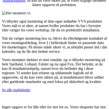
brusearmaturer
, så kan du være sikker på, at vores dygtige montører
klarer opgaven til perfektion.
Vi tilbyder også montering af dine egne indkøbte VVS-produkter.
Vores mål er at sikre, at uanset hvilke produkter du har i forvejen
eller vælger fra vores webshop, får du en problemfri installation.
Når du vælger montering hos os, bliver du efterfølgende kontaktet af
vores montageafdeling, hvor I i fællesskab finder en passende dato
for monteringen. På denne måde sikrer vi, at arbejdet passer ind i din
kalender, og du får den bedste service.
Vores montører dækker et stort område, og vi tilbyder montering på
hele Sjælland, Lolland, Falster og nu også Fyn. Det betyder, at du
kan få installationshjælp, uanset hvor du befinder dig i disse
regioner. Vi sender kun erfarne og uddannede fagfolk ud til
opgaverne, så du kan være sikker på, at installationen bliver udført
efter gældende standarder og med fokus på sikkerhed og kvalitet.
Se alle muligheder
Ingen opgave er for lille eller for stor for os. Vores eksperter har stor