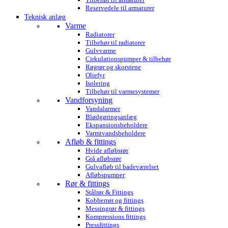
Reservedele til armaturer
Teknisk anlæg
Varme
Radiatorer
Tilbehør til radiatorer
Gulvvarme
Cirkulationspumper & tilbehør
Røgrør og skorstene
Oliefyr
Isolering
Tilbehør til varmesystemer
Vandforsyning
Vandalarmer
Blødgøringsanlæg
Ekspansionsbeholdere
Varmtvandsbeholdere
Afløb & fittings
Hvide afløbsrør
Grå afløbsrør
Gulvafløb til badeværelset
Afløbspumper
Rør & fittings
Stålrør & Fittings
Kobberrør og fittings
Messingrør & fittings
Kompressions fittings
Pressfittings