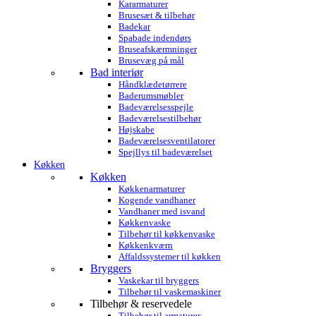
Kararmaturer
Brusesæt & tilbehør
Badekar
Spabade indendørs
Bruseafskærmninger
Brusevæg på mål
Bad interiør
Håndklædetørrere
Baderumsmøbler
Badeværelsesspejle
Badeværelsestilbehør
Højskabe
Badeværelsesventilatorer
Spejllys til badeværelset
Køkken
Køkken
Køkkenarmaturer
Kogende vandhaner
Vandhaner med isvand
Køkkenvaske
Tilbehør til køkkenvaske
Køkkenkværn
Affaldssystemer til køkken
Bryggers
Vaskekar til bryggers
Tilbehør til vaskemaskiner
Tilbehør & reservedele
Tilbehør til armaturer