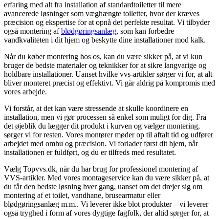
erfaring med alt fra installation af standardtoiletter til mere
avancerede løsninger som væghængte toiletter, hvor der kræves
præcision og ekspertise for at opnå det perfekte resultat. Vi tilbyder
også montering af
blødgøringsanlæg
, som kan forbedre
vandkvaliteten i dit hjem og beskytte dine installationer mod kalk.
Når du køber montering hos os, kan du være sikker på, at vi kun
bruger de bedste materialer og teknikker for at sikre langvarige og
holdbare installationer. Uanset hvilke vvs-artikler sørger vi for, at alt
bliver monteret præcist og effektivt. Vi går aldrig på kompromis med
vores arbejde.
Vi forstår, at det kan være stressende at skulle koordinere en
installation, men vi gør processen så enkel som muligt for dig. Fra
det øjeblik du lægger dit produkt i kurven og vælger montering,
sørger vi for resten. Vores montører møder op til aftalt tid og udfører
arbejdet med omhu og præcision. Vi forlader først dit hjem, når
installationen er fuldført, og du er tilfreds med resultatet.
Vælg Topvvs.dk, når du har brug for professionel montering af
VVS-artikler. Med vores montageservice kan du være sikker på, at
du får den bedste løsning hver gang, uanset om det drejer sig om
montering af et toilet, vandhane, brusearmatur eller
blødgøringsanlæg m.m.. Vi leverer ikke blot produkter – vi leverer
også tryghed i form af vores dygtige fagfolk, der altid sørger for, at