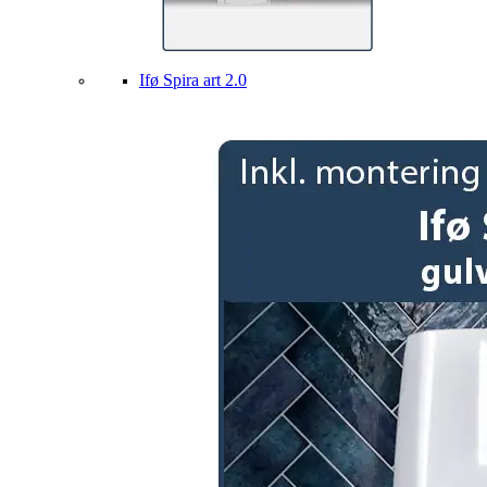
Ifø Spira art 2.0