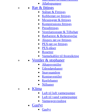
Afløbspumper
Rør & fittings
Stålrør & Fittings
Kobberrør og fittings
Messingrør & fittings
Kompressions fittings
Pressfittings
Ventilationsrør & Tilbehør
Rørbærere & Befæstigelse
Alupex rør og fittings
PEX-rør og fittings
PEX-dåser
Rosetter
Varmekabler til frostsikring
Ventiler & stophaner
Aftapsventiler
Udendørshaner
Snavssamlere
Kontraventiler
Kuglehaner
Nilhaner
Klima
Luft til luft varmepumpe
Luft til vand varmepumpe
Varmegenvinding
Gasfyr
Gasfyr