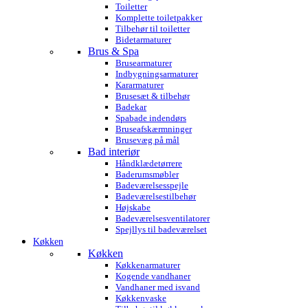
Toiletter
Komplette toiletpakker
Tilbehør til toiletter
Bidetarmaturer
Brus & Spa
Brusearmaturer
Indbygningsarmaturer
Kararmaturer
Brusesæt & tilbehør
Badekar
Spabade indendørs
Bruseafskærmninger
Brusevæg på mål
Bad interiør
Håndklædetørrere
Baderumsmøbler
Badeværelsesspejle
Badeværelsestilbehør
Højskabe
Badeværelsesventilatorer
Spejllys til badeværelset
Køkken
Køkken
Køkkenarmaturer
Kogende vandhaner
Vandhaner med isvand
Køkkenvaske