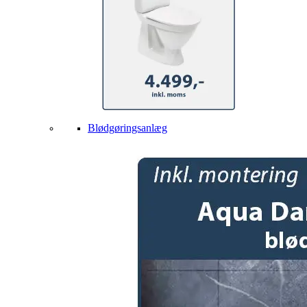
Blødgøringsanlæg