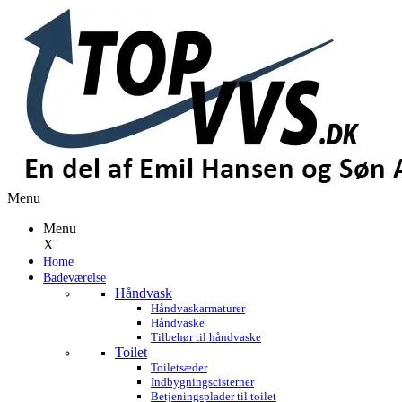
Menu
Menu
X
Home
Badeværelse
Håndvask
Håndvaskarmaturer
Håndvaske
Tilbehør til håndvaske
Toilet
Toiletsæder
Indbygningscisterner
Betjeningsplader til toilet