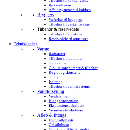
Tilbehør til køkkenvaske
Køkkenkværn
Affaldssystemer til køkken
Bryggers
Vaskekar til bryggers
Tilbehør til vaskemaskiner
Tilbehør & reservedele
Tilbehør til armaturer
Reservedele til armaturer
Teknisk anlæg
Varme
Radiatorer
Tilbehør til radiatorer
Gulvvarme
Cirkulationspumper & tilbehør
Røgrør og skorstene
Oliefyr
Isolering
Tilbehør til varmesystemer
Vandforsyning
Vandalarmer
Blødgøringsanlæg
Ekspansionsbeholdere
Varmtvandsbeholdere
Afløb & fittings
Hvide afløbsrør
Grå afløbsrør
Gulvafløb til badeværelset