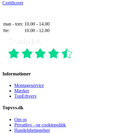
Certificeret
Telefontider
man - tors:
10.00 - 14.00
fre:
10.00 - 12.00
Informationer
Montageservice
Mærker
TopErhverv
Topvvs.dk
Om os
Privatlivs - og cookiepolitik
Handelsbetingelser