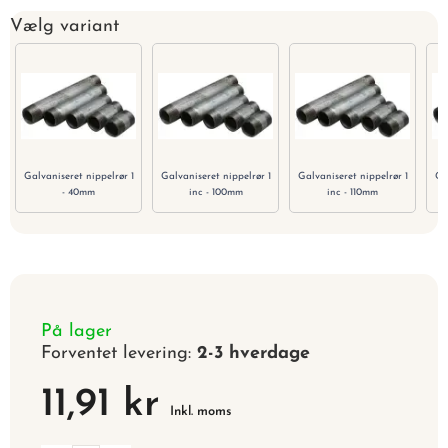
Vælg variant
Galvaniseret nippelrør 1
Galvaniseret nippelrør 1
Galvaniseret nippelrør 1
Ga
- 40mm
inc - 100mm
inc - 110mm
På lager
Forventet levering:
2-3 hverdage
11,91 kr
Inkl. moms