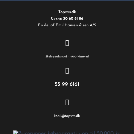
Topvvs.dk
Cvr.nr: 30 60 81 86
En del af Emil Hansen & søn A/S
Skallegårdsvej 6B - 4700 Næstved
55 99 6161
Mail@topvvs.dk