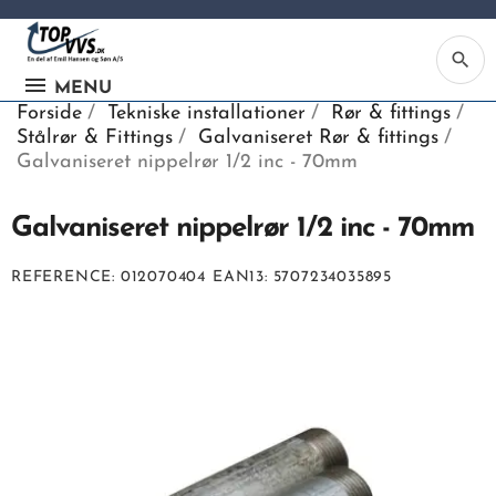
search
MENU
Forside
Tekniske installationer
Rør & fittings
Stålrør & Fittings
Galvaniseret Rør & fittings
Galvaniseret nippelrør 1/2 inc - 70mm
Galvaniseret nippelrør 1/2 inc - 70mm
Ka
REFERENCE
012070404
EAN13
5707234035895
Be
søg
ind
vv
ell
nu