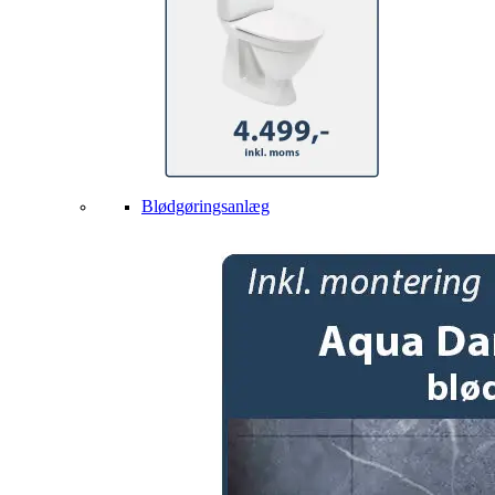
Blødgøringsanlæg