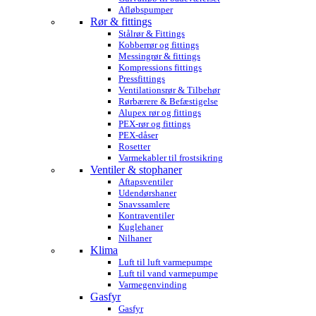
Afløbspumper
Rør & fittings
Stålrør & Fittings
Kobberrør og fittings
Messingrør & fittings
Kompressions fittings
Pressfittings
Ventilationsrør & Tilbehør
Rørbærere & Befæstigelse
Alupex rør og fittings
PEX-rør og fittings
PEX-dåser
Rosetter
Varmekabler til frostsikring
Ventiler & stophaner
Aftapsventiler
Udendørshaner
Snavssamlere
Kontraventiler
Kuglehaner
Nilhaner
Klima
Luft til luft varmepumpe
Luft til vand varmepumpe
Varmegenvinding
Gasfyr
Gasfyr