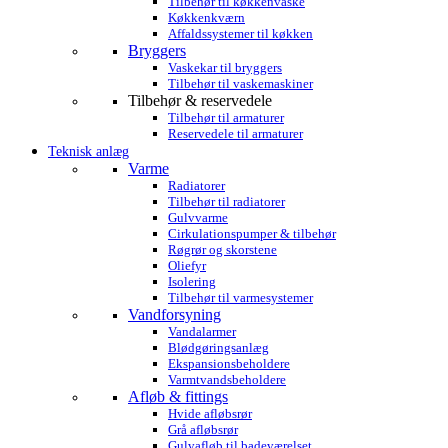
Tilbehør til køkkenvaske
Køkkenkværn
Affaldssystemer til køkken
Bryggers
Vaskekar til bryggers
Tilbehør til vaskemaskiner
Tilbehør & reservedele
Tilbehør til armaturer
Reservedele til armaturer
Teknisk anlæg
Varme
Radiatorer
Tilbehør til radiatorer
Gulvvarme
Cirkulationspumper & tilbehør
Røgrør og skorstene
Oliefyr
Isolering
Tilbehør til varmesystemer
Vandforsyning
Vandalarmer
Blødgøringsanlæg
Ekspansionsbeholdere
Varmtvandsbeholdere
Afløb & fittings
Hvide afløbsrør
Grå afløbsrør
Gulvafløb til badeværelset