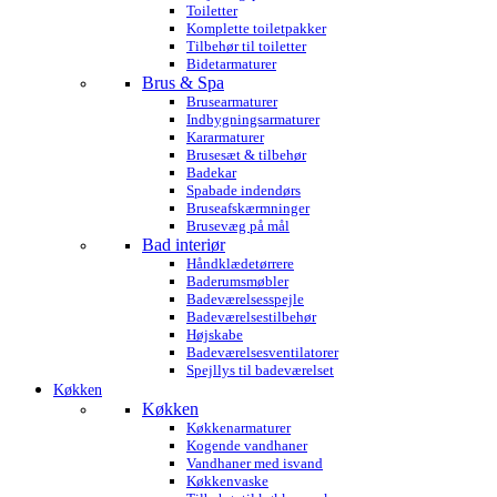
Toiletter
Komplette toiletpakker
Tilbehør til toiletter
Bidetarmaturer
Brus & Spa
Brusearmaturer
Indbygningsarmaturer
Kararmaturer
Brusesæt & tilbehør
Badekar
Spabade indendørs
Bruseafskærmninger
Brusevæg på mål
Bad interiør
Håndklædetørrere
Baderumsmøbler
Badeværelsesspejle
Badeværelsestilbehør
Højskabe
Badeværelsesventilatorer
Spejllys til badeværelset
Køkken
Køkken
Køkkenarmaturer
Kogende vandhaner
Vandhaner med isvand
Køkkenvaske