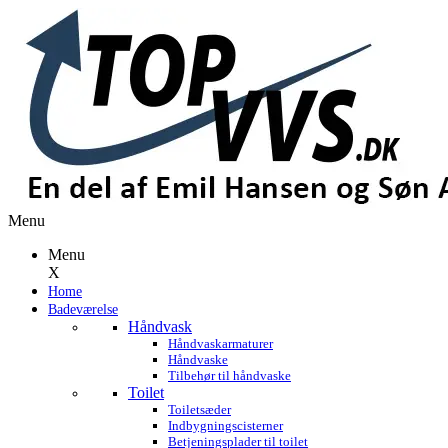
Menu
Menu
X
Home
Badeværelse
Håndvask
Håndvaskarmaturer
Håndvaske
Tilbehør til håndvaske
Toilet
Toiletsæder
Indbygningscisterner
Betjeningsplader til toilet