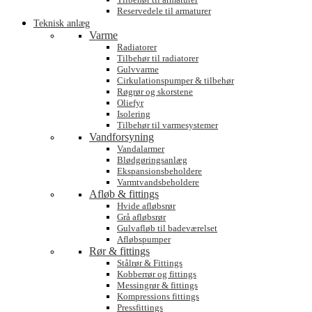
Reservedele til armaturer
Teknisk anlæg
Varme
Radiatorer
Tilbehør til radiatorer
Gulvvarme
Cirkulationspumper & tilbehør
Røgrør og skorstene
Oliefyr
Isolering
Tilbehør til varmesystemer
Vandforsyning
Vandalarmer
Blødgøringsanlæg
Ekspansionsbeholdere
Varmtvandsbeholdere
Afløb & fittings
Hvide afløbsrør
Grå afløbsrør
Gulvafløb til badeværelset
Afløbspumper
Rør & fittings
Stålrør & Fittings
Kobberrør og fittings
Messingrør & fittings
Kompressions fittings
Pressfittings