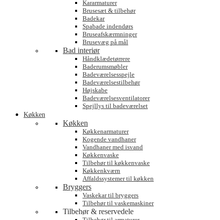
Kararmaturer
Brusesæt & tilbehør
Badekar
Spabade indendørs
Bruseafskærmninger
Brusevæg på mål
Bad interiør
Håndklædetørrere
Baderumsmøbler
Badeværelsesspejle
Badeværelsestilbehør
Højskabe
Badeværelsesventilatorer
Spejllys til badeværelset
Køkken
Køkken
Køkkenarmaturer
Kogende vandhaner
Vandhaner med isvand
Køkkenvaske
Tilbehør til køkkenvaske
Køkkenkværn
Affaldssystemer til køkken
Bryggers
Vaskekar til bryggers
Tilbehør til vaskemaskiner
Tilbehør & reservedele
Tilbehør til armaturer