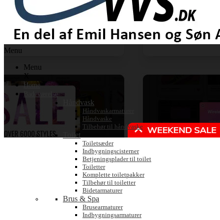
Menu
Menu
X
Home
Badeværelse
Håndvask
Håndvaskarmaturer
Håndvaske
Tilbehør til håndvaske
Toilet
Toiletsæder
Indbygningscisterner
Betjeningsplader til toilet
Toiletter
Komplette toiletpakker
Tilbehør til toiletter
Bidetarmaturer
Brus & Spa
Brusearmaturer
Indbygningsarmaturer