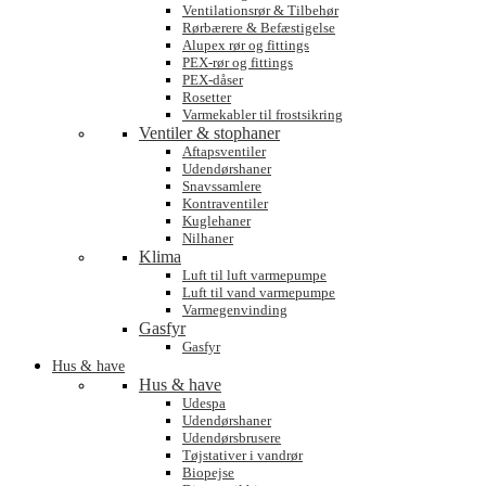
Ventilationsrør & Tilbehør
Rørbærere & Befæstigelse
Alupex rør og fittings
PEX-rør og fittings
PEX-dåser
Rosetter
Varmekabler til frostsikring
Ventiler & stophaner
Aftapsventiler
Udendørshaner
Snavssamlere
Kontraventiler
Kuglehaner
Nilhaner
Klima
Luft til luft varmepumpe
Luft til vand varmepumpe
Varmegenvinding
Gasfyr
Gasfyr
Hus & have
Hus & have
Udespa
Udendørshaner
Udendørsbrusere
Tøjstativer i vandrør
Biopejse