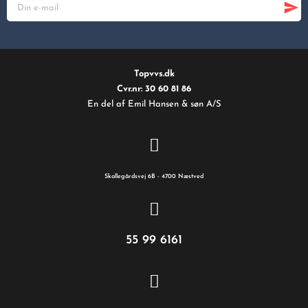
Topvvs.dk
Cvr.nr: 30 60 81 86
En del af Emil Hansen & søn A/S
Skallegårdsvej 6B - 4700 Næstved
55 99 6161