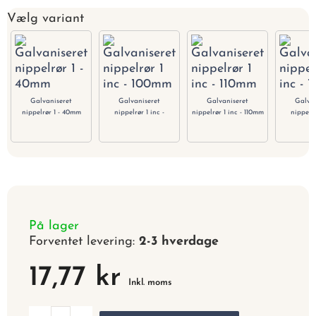
Vælg variant
Galvaniseret
Galvaniseret
Galvaniseret
Galvan
nippelrør 1 - 40mm
nippelrør 1 inc -
nippelrør 1 inc - 110mm
nippelrø
100mm
12
På lager
Forventet levering:
2-3 hverdage
17,77 kr
Inkl. moms