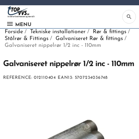
search
MENU
Forside
Tekniske installationer
Rør & fittings
Stålrør & Fittings
Galvaniseret Rør & fittings
Galvaniseret nippelrør 1/2 inc - 110mm
Galvaniseret nippelrør 1/2 inc - 110mm
Ka
REFERENCE
012110404
EAN13
5707234036748
Be
søg
ind
vv
ell
nu