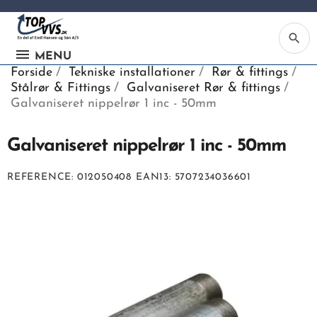
search
MENU
Forside
Tekniske installationer
Rør & fittings
Stålrør & Fittings
Galvaniseret Rør & fittings
Galvaniseret nippelrør 1 inc - 50mm
Galvaniseret nippelrør 1 inc - 50mm
Ka
REFERENCE
012050408
EAN13
5707234036601
Be
søg
ind
vv
ell
nu