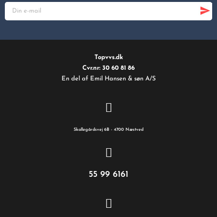
Topvvs.dk
Cvr.nr: 30 60 81 86
En del af Emil Hansen & søn A/S
Skallegårdsvej 6B - 4700 Næstved
55 99 6161