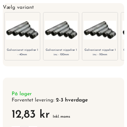
Vælg variant
Galvaniseret nippelrør 1
Galvaniseret nippelrør 1
Galvaniseret nippelrør 1
Ga
- 40mm
inc - 100mm
inc - 110mm
På lager
Forventet levering:
2-3 hverdage
12,83 kr
Inkl. moms