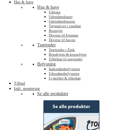
Hus & have
Hus & have
Udespa
Udendørshaner
Udendørsbrusere
Tøjstativer i vandrør
Biopejse
Diverse til hjemme
Diverse til haven
Tagrender
Tagrender i Zink
Rendejern & konsoljern
Tilbehør til tagrender
Belysning
Indendørsbelysning
Udendørsbelysning
Lyskilder & tilbehør
Tilbud
Inkl. montering
Se alle produkter