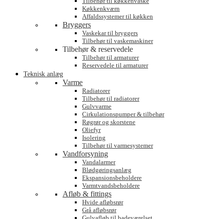
Tilbehør til køkkenvaske
Køkkenkværn
Affaldssystemer til køkken
Bryggers
Vaskekar til bryggers
Tilbehør til vaskemaskiner
Tilbehør & reservedele
Tilbehør til armaturer
Reservedele til armaturer
Teknisk anlæg
Varme
Radiatorer
Tilbehør til radiatorer
Gulvvarme
Cirkulationspumper & tilbehør
Røgrør og skorstene
Oliefyr
Isolering
Tilbehør til varmesystemer
Vandforsyning
Vandalarmer
Blødgøringsanlæg
Ekspansionsbeholdere
Varmtvandsbeholdere
Afløb & fittings
Hvide afløbsrør
Grå afløbsrør
Gulvafløb til badeværelset