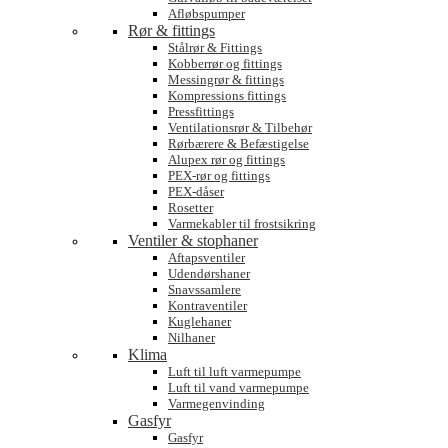
Afløbspumper
Rør & fittings
Stålrør & Fittings
Kobberrør og fittings
Messingrør & fittings
Kompressions fittings
Pressfittings
Ventilationsrør & Tilbehør
Rørbærere & Befæstigelse
Alupex rør og fittings
PEX-rør og fittings
PEX-dåser
Rosetter
Varmekabler til frostsikring
Ventiler & stophaner
Aftapsventiler
Udendørshaner
Snavssamlere
Kontraventiler
Kuglehaner
Nilhaner
Klima
Luft til luft varmepumpe
Luft til vand varmepumpe
Varmegenvinding
Gasfyr
Gasfyr