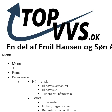
Menu
Menu
X
Home
Badeværelse
Håndvask
Håndvaskarmaturer
Håndvaske
Tilbehør til håndvaske
Toilet
Toiletsæder
Indbygningscisterner
Betjeningsplader til toilet