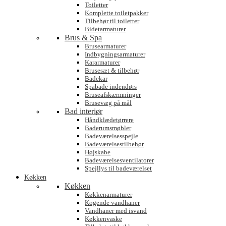
Toiletter
Komplette toiletpakker
Tilbehør til toiletter
Bidetarmaturer
Brus & Spa
Brusearmaturer
Indbygningsarmaturer
Kararmaturer
Brusesæt & tilbehør
Badekar
Spabade indendørs
Bruseafskærmninger
Brusevæg på mål
Bad interiør
Håndklædetørrere
Baderumsmøbler
Badeværelsesspejle
Badeværelsestilbehør
Højskabe
Badeværelsesventilatorer
Spejllys til badeværelset
Køkken
Køkken
Køkkenarmaturer
Kogende vandhaner
Vandhaner med isvand
Køkkenvaske