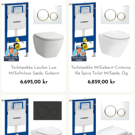
Toiletpakke Laufen Lua
Toiletpakke M/Geberit Cisterne,
M/softclose Sæde, Geberit
Ifø Spira Toilet M/sæde, Og
Sigma Cisterne, Hvid/guld
Hvid/guld Trykplade
6.695,00 kr
6.859,00 kr
Trykplade