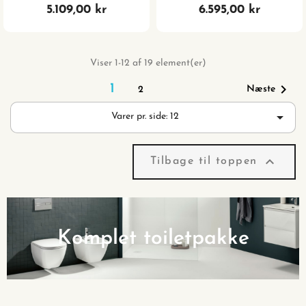
Og Matsort Trykplade
Cisterne Og Mat Sort Trykknap
5.109,00 kr
6.595,00 kr
Viser 1-12 af 19 element(er)

1
Næste
2

Varer pr. side: 12

Tilbage til toppen
Komplet toiletpakke