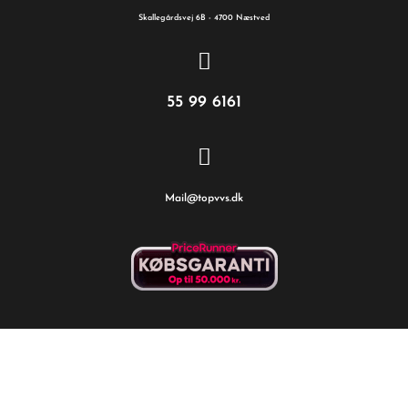
Skallegårdsvej 6B - 4700 Næstved
55 99 6161
Mail@topvvs.dk