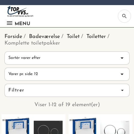
search
MENU
Forside
Badeværelse
Toilet
Toiletter
Komplette toiletpakker

Sortér varer efter
Ka

Varer pr. side: 12
Be
søg
Filtrer
ind
vv
Viser 1-12 af 19 element(er)
ell
nu