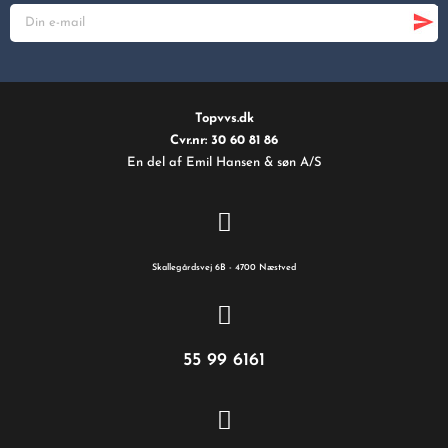
Topvvs.dk
Cvr.nr: 30 60 81 86
En del af Emil Hansen & søn A/S
Skallegårdsvej 6B - 4700 Næstved
55 99 6161