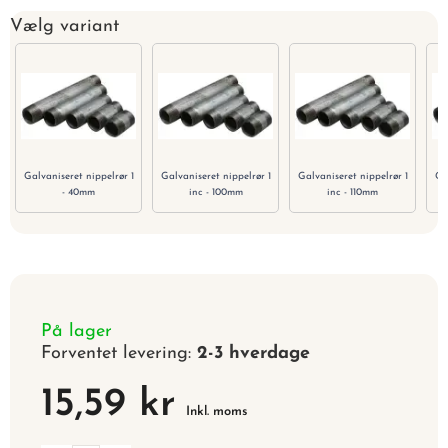
Vælg variant
Galvaniseret nippelrør 1
Galvaniseret nippelrør 1
Galvaniseret nippelrør 1
Ga
- 40mm
inc - 100mm
inc - 110mm
På lager
Forventet levering:
2-3 hverdage
15,59 kr
Inkl. moms