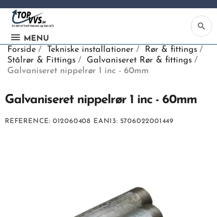
search
MENU
Forside
Tekniske installationer
Rør & fittings
Stålrør & Fittings
Galvaniseret Rør & fittings
Galvaniseret nippelrør 1 inc - 60mm
Galvaniseret nippelrør 1 inc - 60mm
Ka
REFERENCE
012060408
EAN13
5706022001449
Be
søg
ind
vv
ell
nu