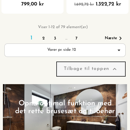
799,00 kr
1.322,72 kr
1.692,72 kr
Viser 1-12 af 79 element(er)

1
Næste
2
3
…
7

Varer pr. side: 12

Tilbage til toppen
Opnå optimal funktion med
det rette brusesæt og tilbehør