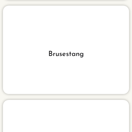
Se mere
Brusestang
vælge imellem de mange varianter.
Lær mere omkring brusestænger, så du kan