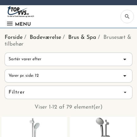
search
MENU
Forside
Badeværelse
Brus & Spa
Brusesæt &
tilbehør

Sortér varer efter
Ka

Varer pr. side: 12
Be
søg
Filtrer
ind
vv
Viser 1-12 af 79 element(er)
ell
nu