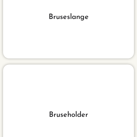
Se mere
Bruseslange
vælge imellem de mange varianter.
Lær mere omkring bruseslanger, så du kan
Se mere
Bruseholder
vælge imellem de mange varianter.
Lær mere omkring bruseholdere, så du kan