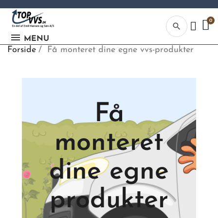
search
MENU
Forside
Få monteret dine egne vvs-produkter
Få
Kategor
Begynd din
monteret
søgning, ve
indtaste tek
vvs numme
dine egne
eller EAN-
nummer.
produkter