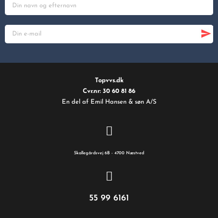
Topvvs.dk
Cvr.nr: 30 60 81 86
En del af Emil Hansen & søn A/S
Skallegårdsvej 6B - 4700 Næstved
55 99 6161