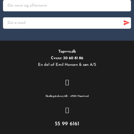
Topvvs.dk
Cvr.nr: 30 60 81 86
En del af Emil Hansen & søn A/S
Skallegårdsvej 6B - 4700 Næstved
55 99 6161