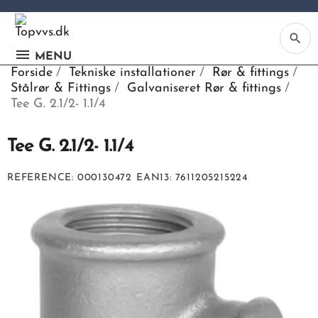
search
MENU
Forside
Tekniske installationer
Rør & fittings
Stålrør & Fittings
Galvaniseret Rør & fittings
Tee G. 2.1/2- 1.1/4
Tee G. 2.1/2- 1.1/4
Ka
REFERENCE
000130472
EAN13
7611205215224
Be
søg
ind
vv
ell
nu