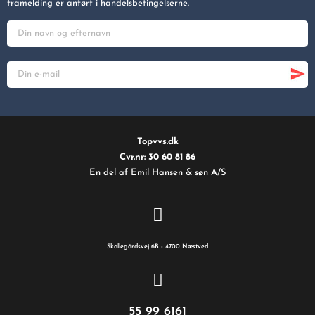
framelding er anført i handelsbetingelserne.
Topvvs.dk
Cvr.nr: 30 60 81 86
En del af Emil Hansen & søn A/S
Skallegårdsvej 6B - 4700 Næstved
55 99 6161