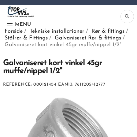
search
MENU
Forside
Tekniske installationer
Rør & fittings
Stålrør & Fittings
Galvaniseret Rør & fittings
Galvaniseret kort vinkel 45gr muffe/nippel 1/2"
Galvaniseret kort vinkel 45gr
Ka
muffe/nippel 1/2"
Be
REFERENCE
000121404
EAN13
7611205412777
søg
ind
vv
ell
nu