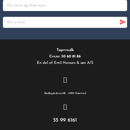
Topvvs.dk
Cvr.nr: 30 60 81 86
En del af Emil Hansen & søn A/S
Skallegårdsvej 6B - 4700 Næstved
55 99 6161