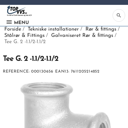
search
MENU
Forside
Tekniske installationer
Rør & fittings
Stålrør & Fittings
Galvaniseret Rør & fittings
Tee G. 2 -1.1/2-1.1/2
Tee G. 2 -1.1/2-1.1/2
Ka
REFERENCE
000130656
EAN13
7611205214852
Be
søg
ind
vv
ell
nu