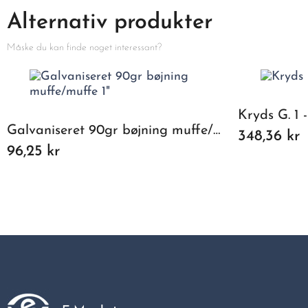
Alternativ produkter
Måske du kan finde noget interessant?
Kryds G. 1 -
Galvaniseret 90gr bøjning muffe/muffe 1"
348,36 kr
96,25 kr