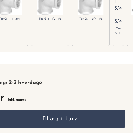
nummer.
Tee G. 1 - 1 - 3/4
Tee G. 1 - 1/2 - 1/2
Tee G. 1 - 3/4 - 1/2
Tee
G. 1 -
3/4 -
3/4
ing:
2-3 hverdage
r
Inkl. moms
Læg i kurv