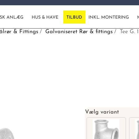
ISK ANLÆG
HUS & HAVE
TILBUD
INKL. MONTERING
ålrør & Fittings
Galvaniseret Rør & fittings
Tee G. 1
Vælg variant