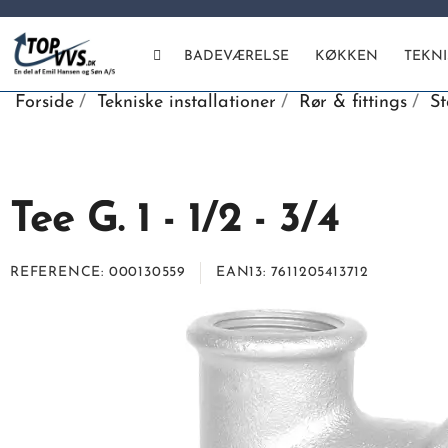
BADEVÆRELSE
KØKKEN
TEKN
Forside
Tekniske installationer
Rør & fittings
St
Tee G. 1 - 1/2 - 3/4
REFERENCE
000130559
EAN13
7611205413712