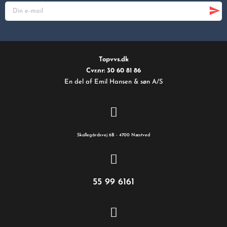
Topvvs.dk
Cvr.nr: 30 60 81 86
En del af Emil Hansen & søn A/S
Skallegårdsvej 6B - 4700 Næstved
55 99 6161