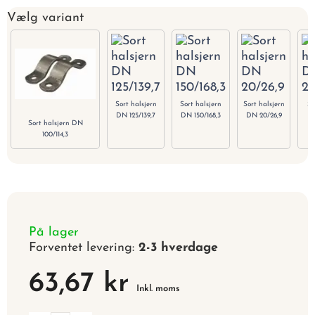
Vælg variant
Sort halsjern
Sort halsjern
Sort halsjern
So
DN 125/139,7
DN 150/168,3
DN 20/26,9
DN
Sort halsjern DN
100/114,3
På lager
Forventet levering:
2-3 hverdage
63,67 kr
Inkl. moms