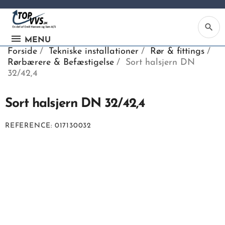
search
MENU
Forside
Tekniske installationer
Rør & fittings
Rørbærere & Befæstigelse
Sort halsjern DN
32/42,4
Sort halsjern DN 32/42,4
Ka
REFERENCE
017130032
Be
søg
ind
vv
ell
nu