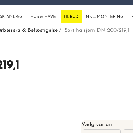
ISK ANLÆG
HUS & HAVE
TILBUD
INKL. MONTERING
rbærere & Befæstigelse
Sort halsjern DN 200/219,1
19,1
Vælg variant