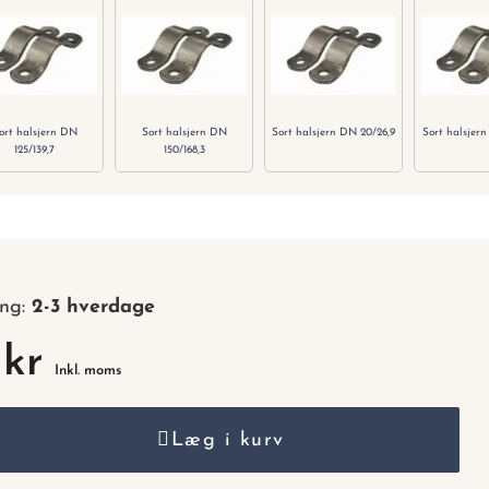
nummer.
ort halsjern DN
Sort halsjern DN
Sort halsjern DN 20/26,9
Sort halsjern
125/139,7
150/168,3
ing:
2-3 hverdage
 kr
Inkl. moms
Læg i kurv