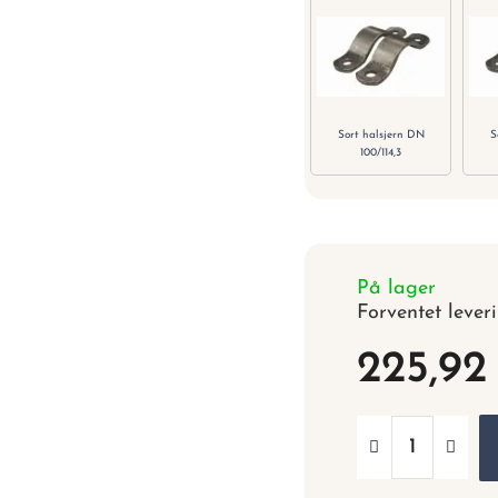
Sort halsjern DN
S
100/114,3
På lager
Forventet lever
225,92