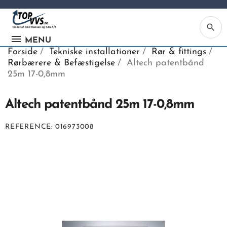
search
MENU
Forside
Tekniske installationer
Rør & fittings
Rørbærere & Befæstigelse
Altech patentbånd
25m 17-0,8mm
Altech patentbånd 25m 17-0,8mm
Ka
REFERENCE
016973008
Be
søg
ind
vv
ell
nu