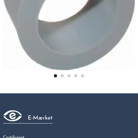
18 MM Nylonindlæg T. 1/2
4,63 kr
E-Mærket
Certificeret