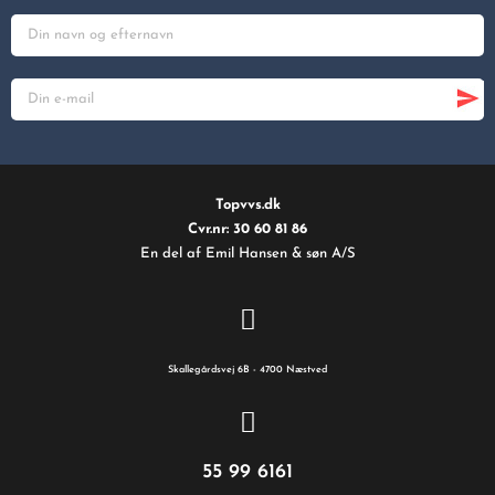
Topvvs.dk
Cvr.nr: 30 60 81 86
En del af Emil Hansen & søn A/S
Skallegårdsvej 6B - 4700 Næstved
55 99 6161