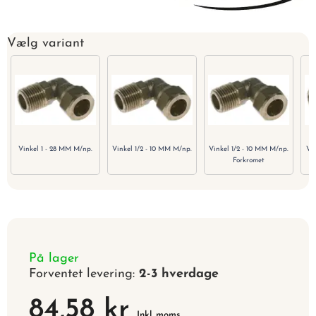
Vælg variant
Vinkel 1 - 28 MM M/np.
Vinkel 1/2 - 10 MM M/np.
Vinkel 1/2 - 10 MM M/np.
Vin
Forkromet
På lager
Forventet levering:
2-3 hverdage
84,58 kr
Inkl. moms