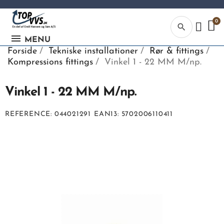
search
MENU
Forside
Tekniske installationer
Rør & fittings
Kompressions fittings
Vinkel 1 - 22 MM M/np.
Vinkel 1 - 22 MM M/np.
Kategor
REFERENCE
044021291
EAN13
5702006110411
Begynd din
søgning, ve
indtaste tek
vvs numme
eller EAN-
nummer.