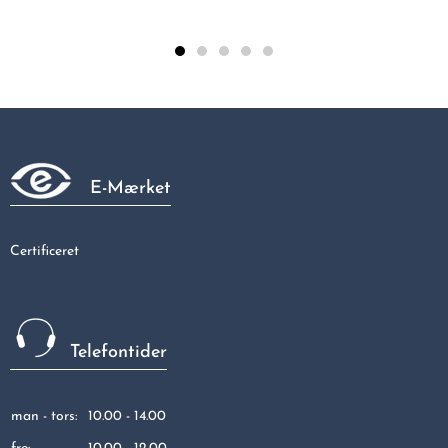
Tee 22- 3/4 -22 MM M/mf.
115,80 kr
E-Mærket
Certificeret
Telefontider
man - tors:
10.00 - 14.00