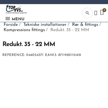
search
MENU
Forside
Tekniske installationer
Rør & fittings
Kompressions fittings
Redukt. 35 - 22 MM
Redukt. 35 - 22 MM
Kategor
REFERENCE
044054371
EAN13
8711985110418
Begynd din
søgning, ve
indtaste tek
vvs numme
eller EAN-
nummer.