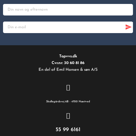
Topvvs.dk
Cvr.nr: 30 60 81 86
En del af Emil Hansen & søn A/S
Skallegårdsvej 6B - 4700 Næstved
55 99 6161