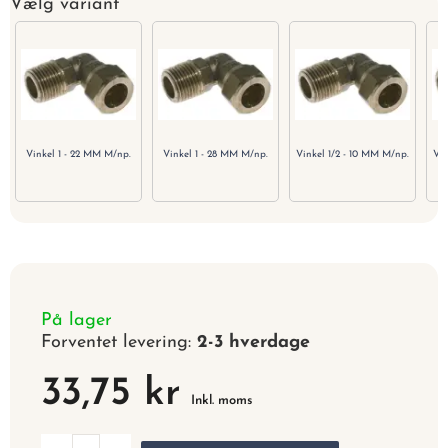
Vælg variant
Vinkel 1 - 22 MM M/np.
Vinkel 1 - 28 MM M/np.
Vinkel 1/2 - 10 MM M/np.
Vin
På lager
Forventet levering:
2-3 hverdage
33,75 kr
Inkl. moms