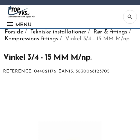
search
MENU
Forside
Tekniske installationer
Rør & fittings
Kompressions fittings
Vinkel 3/4 - 15 MM M/np.
Vinkel 3/4 - 15 MM M/np.
Ka
REFERENCE
044021176
EAN13
5030068123705
Be
søg
ind
vv
ell
nu