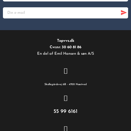
Topvvs.dk
Cvr.nr: 30 60 81 86
En del af Emil Hansen & søn A/S
Skallegårdsvej 6B - 4700 Næstved
55 99 6161