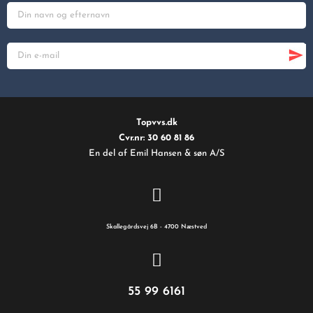
Topvvs.dk
Cvr.nr: 30 60 81 86
En del af Emil Hansen & søn A/S
Skallegårdsvej 6B - 4700 Næstved
55 99 6161