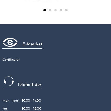
Galvaniseret vinkel 90gr muffe/muffe 1" x 3/4"
47,81 kr
E-Mærket
Certificeret
Telefontider
man - tors:
10.00 - 14.00
fre:
10.00 - 12.00