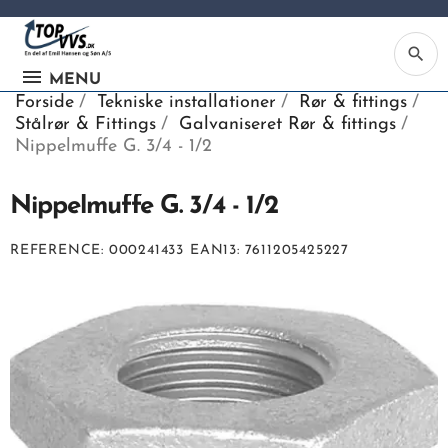
search
MENU
Forside
Tekniske installationer
Rør & fittings
Stålrør & Fittings
Galvaniseret Rør & fittings
Nippelmuffe G. 3/4 - 1/2
Nippelmuffe G. 3/4 - 1/2
Ka
REFERENCE
000241433
EAN13
7611205425227
Be
søg
ind
vv
ell
nu