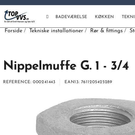
BADEVÆRELSE
KØKKEN
TEKN
Forside
Tekniske installationer
Rør & fittings
St
Nippelmuffe G. 1 - 3/4
REFERENCE
000241443
EAN13
7611205425289