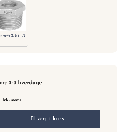
nummer.
elmuffe G. 3/4 - 1/2
ing:
2-3 hverdage
r
Inkl. moms
Læg i kurv