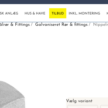
ISK ANLÆG
HUS & HAVE
TILBUD
INKL. MONTERING
ålrør & Fittings
Galvaniseret Rør & fittings
Nippelm
Vælg variant