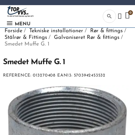
search
MENU
Forside
Tekniske installationer
Rør & fittings
Stålrør & Fittings
Galvaniseret Rør & fittings
Smedet Muffe G. 1
Smedet Muffe G. 1
Kategor
REFERENCE
013270408
EAN13
5703942453532
Begynd din
søgning, ve
indtaste tek
vvs numme
eller EAN-
nummer.