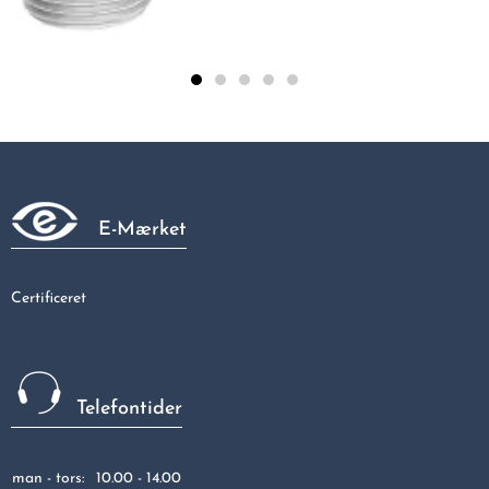
Galvaniseret 90gr bøjning muffe/muffe 1/2"
40,63 kr
E-Mærket
Certificeret
Telefontider
man - tors:
10.00 - 14.00