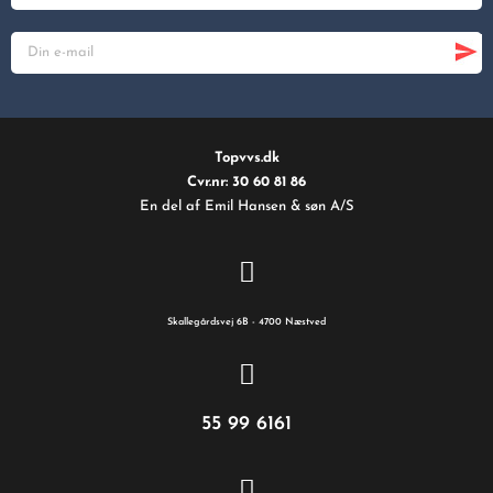
Topvvs.dk
Cvr.nr: 30 60 81 86
En del af Emil Hansen & søn A/S
Skallegårdsvej 6B - 4700 Næstved
55 99 6161