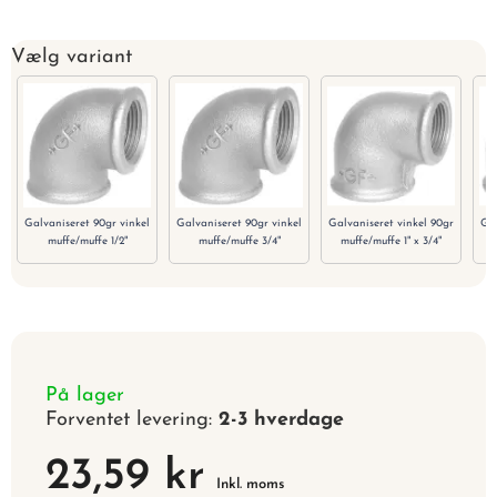
Vælg variant
Galvaniseret 90gr vinkel
Galvaniseret 90gr vinkel
Galvaniseret vinkel 90gr
Gal
muffe/muffe 1/2"
muffe/muffe 3/4"
muffe/muffe 1" x 3/4"
m
På lager
Forventet levering:
2-3 hverdage
23,59 kr
Inkl. moms