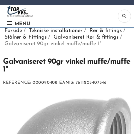
search
MENU
Forside
Tekniske installationer
Rør & fittings
Stålrør & Fittings
Galvaniseret Rør & fittings
Galvaniseret 90gr vinkel muffe/muffe 1"
Galvaniseret 90gr vinkel muffe/muffe
Ka
1"
Be
REFERENCE
000090408
EAN13
7611205407346
søg
ind
vv
ell
nu