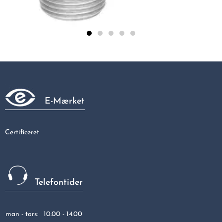
Bøjning 45gr G. 1/2
46,56 kr
E-Mærket
Certificeret
Telefontider
man - tors:
10.00 - 14.00