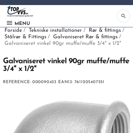
search
MENU
Forside
Tekniske installationer
Rør & fittings
Stålrør & Fittings
Galvaniseret Rør & fittings
Galvaniseret vinkel 90gr muffe/muffe 3/4" x 1/2"
Galvaniseret vinkel 90gr muffe/muffe
Ka
3/4" x 1/2"
Be
REFERENCE
000090433
EAN13
7611205407551
søg
ind
vv
ell
nu