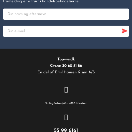
framelding er anført i handelsbetingelserne.
Topvvs.dk
Cvr.nr: 30 60 81 86
En del af Emil Hansen & søn A/S
Skallegårdsvej 6B - 4700 Næstved
55 99 6161