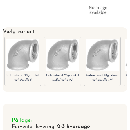
Vælg variant
Galvaniseret 90gr vinkel
Galvaniseret 90gr vinkel
Galvaniseret 90gr vinkel
Gal
muffe/muffe 1"
muffe/muffe 1/2"
muffe/muffe 3/4"
På lager
Forventet levering:
2-3 hverdage