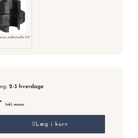
nummer.
union muffe/muffe 3/4"
ing:
2-3 hverdage
r
Inkl. moms
Læg i kurv