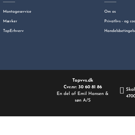
Montageservice
Om os
Mærker
Privatlivs - og co
TopErhverv
Handelsbetingels
Topvvs.dk
Cvr.nr: 30 60 81 86
Skal
En del af Emil Hansen &
470
søn A/S