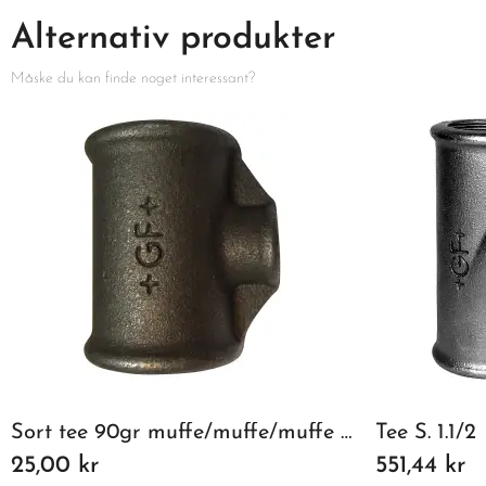
Alternativ produkter
Måske du kan finde noget interessant?
Sort tee 90gr muffe/muffe/muffe 1" x 1/2"
Tee S. 1.1/2
25,00 kr
551,44 kr