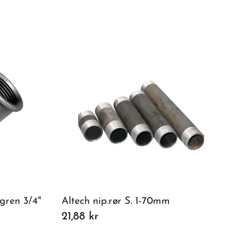
gren 3/4"
Altech nip.rør S. 1-70mm
21,88 kr