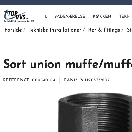
BADEVÆRELSE
KØKKEN
TEKN
Forside
Tekniske installationer
Rør & fittings
St
Sort union muffe/muffe
REFERENCE
000340104
EAN13
7611205338107