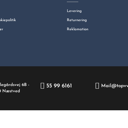
Levering
okiepolitik
Returnering
er
Reklamation
legårdsvej 6B -
55 99 6161
Mail@topvv
0 Næstved