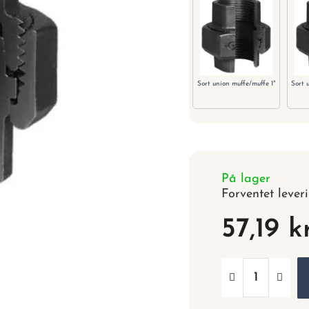
Sort union muffe/muffe 1"
Sort 
På lager
Forventet lever
57,19 k