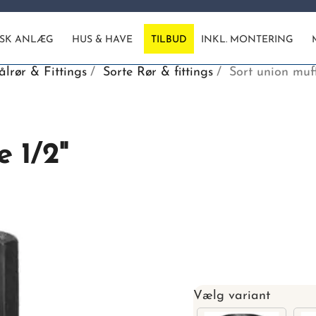
ISK ANLÆG
HUS & HAVE
TILBUD
INKL. MONTERING
ålrør & Fittings
Sorte Rør & fittings
Sort union muf
 1/2"
Vælg variant