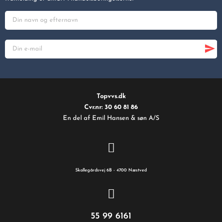
Topvvs.dk
Cvr.nr: 30 60 81 86
En del af Emil Hansen & søn A/S
Skallegårdsvej 6B - 4700 Næstved
55 99 6161