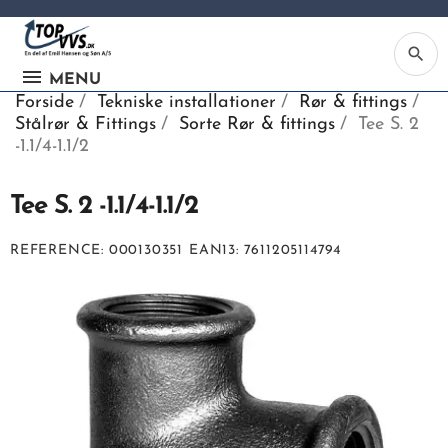
search
MENU
Forside
Tekniske installationer
Rør & fittings
Stålrør & Fittings
Sorte Rør & fittings
Tee S. 2
-1.1/4-1.1/2
Tee S. 2 -1.1/4-1.1/2
Ka
REFERENCE
000130351
EAN13
7611205114794
Be
søg
ind
vv
ell
nu