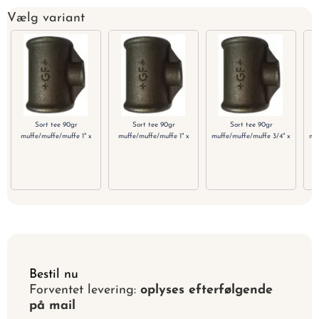
Vælg variant
Sort tee 90gr
Sort tee 90gr
Sort tee 90gr
muffe/muffe/muffe 1" x
muffe/muffe/muffe 1" x
muffe/muffe/muffe 3/4" x
muf
1/2"
3/4"
1/2"
Bestil nu
Forventet levering:
oplyses efterfølgende
på mail