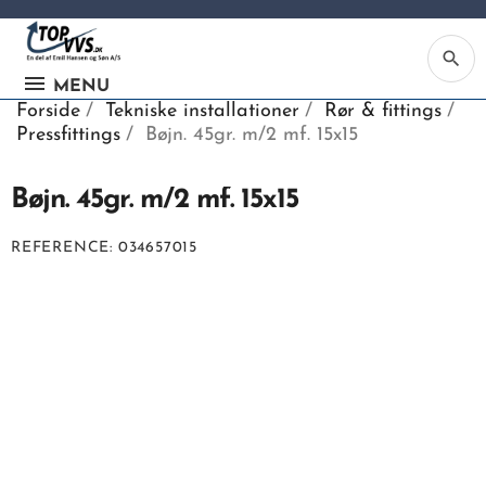
search
MENU
Forside
Tekniske installationer
Rør & fittings
Pressfittings
Bøjn. 45gr. m/2 mf. 15x15
Bøjn. 45gr. m/2 mf. 15x15
Ka
REFERENCE
034657015
Be
søg
ind
vv
ell
nu