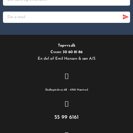
Topvvs.dk
Cvr.nr: 30 60 81 86
En del af Emil Hansen & søn A/S
Skallegårdsvej 6B - 4700 Næstved
55 99 6161