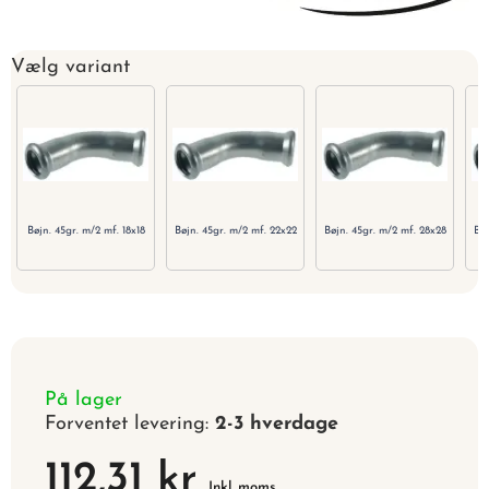
Vælg variant
Bøjn. 45gr. m/2 mf. 18x18
Bøjn. 45gr. m/2 mf. 22x22
Bøjn. 45gr. m/2 mf. 28x28
Bøj
På lager
Forventet levering:
2-3 hverdage
112,31 kr
Inkl. moms