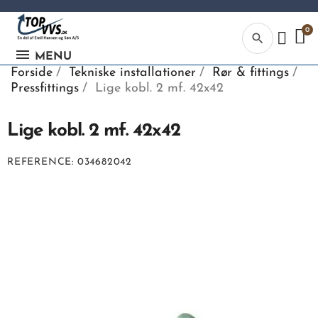
search
MENU
Forside
Tekniske installationer
Rør & fittings
Pressfittings
Lige kobl. 2 mf. 42x42
Lige kobl. 2 mf. 42x42
Kategor
REFERENCE
034682042
Begynd din
søgning, ve
indtaste tek
vvs numme
eller EAN-
nummer.