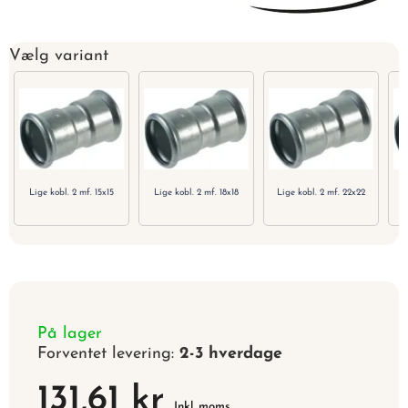
Vælg variant
Lige kobl. 2 mf. 15x15
Lige kobl. 2 mf. 18x18
Lige kobl. 2 mf. 22x22
L
På lager
Forventet levering:
2-3 hverdage
131,61 kr
Inkl. moms