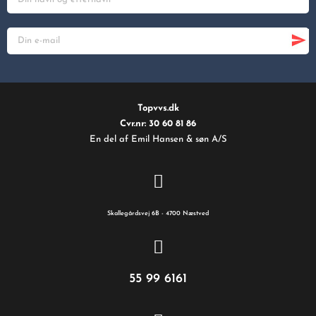
Topvvs.dk
Cvr.nr: 30 60 81 86
En del af Emil Hansen & søn A/S
Skallegårdsvej 6B - 4700 Næstved
55 99 6161