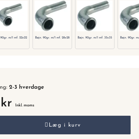
nummer.
 90gr. m/1 mf. 22x22
Bøjn. 90gr. m/1 mf. 28x28
Bøjn. 90gr. m/1 mf. 35x35
Bøjn. 90gr. m
ing:
2-3 hverdage
 kr
Inkl. moms
Læg i kurv