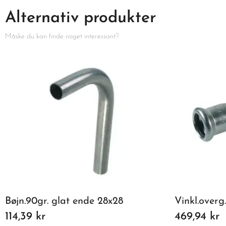
Alternativ produkter
Måske du kan finde noget interessant?
Bøjn.90gr. glat ende 28x28
Vinkl.overg.
114,39 kr
469,94 kr