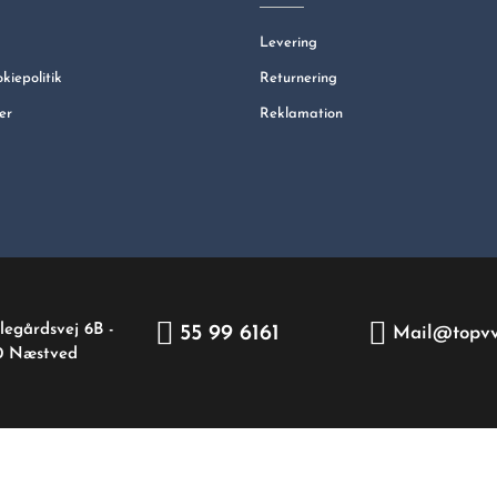
Levering
okiepolitik
Returnering
er
Reklamation
legårdsvej 6B -
55 99 6161
Mail@topvv
0 Næstved