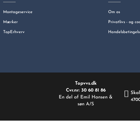
Montageservice
Om os
Mærker
Privatlivs - og co
TopErhverv
Handelsbetingels
Topvvs.dk
Cvr.nr: 30 60 81 86
Skal
En del af Emil Hansen &
470
søn A/S