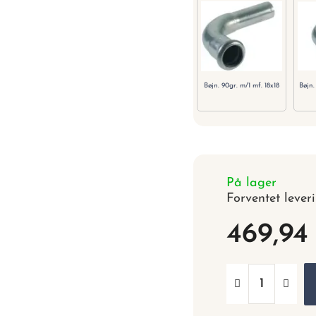
Bøjn. 90gr. m/1 mf. 18x18
Bøjn.
På lager
Forventet lever
469,94