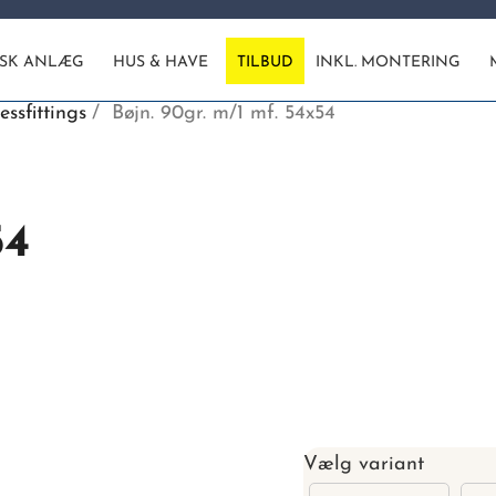
ISK ANLÆG
HUS & HAVE
TILBUD
INKL. MONTERING
essfittings
Bøjn. 90gr. m/1 mf. 54x54
54
Vælg variant