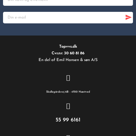
Topvvs.dk
Cvr.nr: 30 60 81 86
En del af Emil Hansen & søn A/S
Skallegårdsvej 6B - 4700 Næstved
55 99 6161