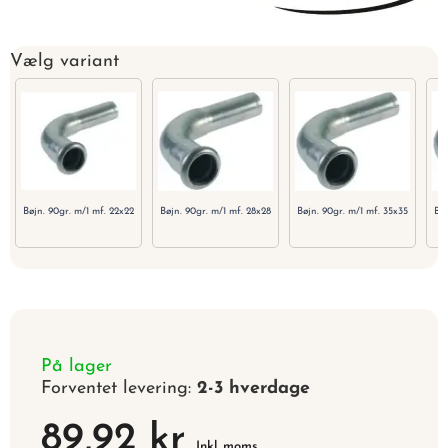
Vælg variant
Bøjn. 90gr. m/1 mf. 22x22
Bøjn. 90gr. m/1 mf. 28x28
Bøjn. 90gr. m/1 mf. 35x35
Bøj
På lager
Forventet levering:
2-3 hverdage
89,92 kr
Inkl. moms