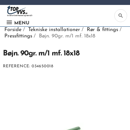
search
MENU
Forside
Tekniske installationer
Rør & fittings
Pressfittings
Bøjn. 90gr. m/1 mf. 18x18
Bøjn. 90gr. m/1 mf. 18x18
Ka
REFERENCE
034650018
Be
søg
ind
vv
ell
nu