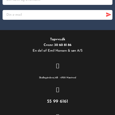
Topvvs.dk
Cvr.nr: 30 60 81 86
En del af Emil Hansen & søn A/S
Skallegårdsvej 6B - 4700 Næstved
55 99 6161