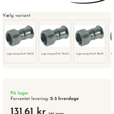
Vælg variant
Lige overg.mf.mf. 15x1/2
Lige overg.mf.mf. 15x3/4
Lige overg.mf.mf. 18x1/2
Li
På lager
Forventet levering:
2-3 hverdage
131,61 kr
Inkl. moms