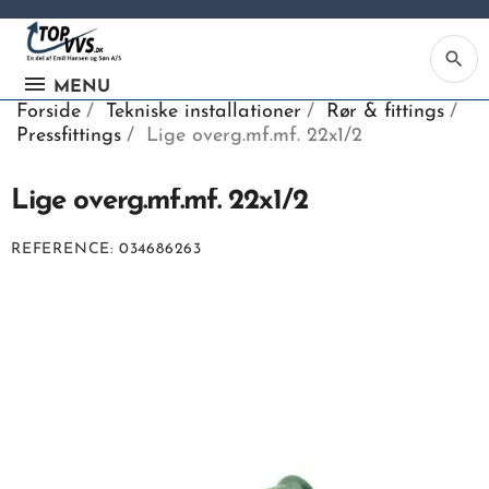
search
MENU
Forside
Tekniske installationer
Rør & fittings
Pressfittings
Lige overg.mf.mf. 22x1/2
Lige overg.mf.mf. 22x1/2
Ka
REFERENCE
034686263
Be
søg
ind
vv
ell
nu