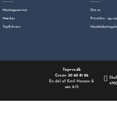
Montageservice
Om os
Mærker
Privatlivs - og co
TopErhverv
Handelsbetingels
Topvvs.dk
Cvr.nr: 30 60 81 86
Skal
En del af Emil Hansen &
470
søn A/S