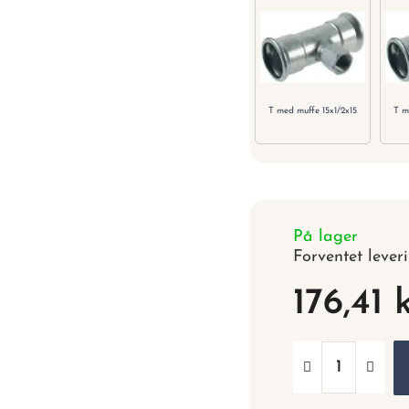
T med muffe 15x1/2x15
T m
På lager
Forventet lever
176,41 