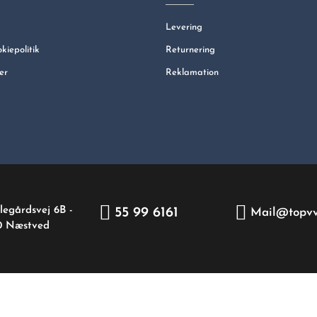
Levering
okiepolitik
Returnering
er
Reklamation
legårdsvej 6B -
55 99 6161
Mail@topvv
0 Næstved