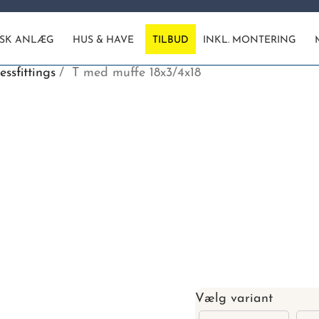
ISK ANLÆG
HUS & HAVE
TILBUD
INKL. MONTERING
essfittings
T med muffe 18x3/4x18
Vælg variant