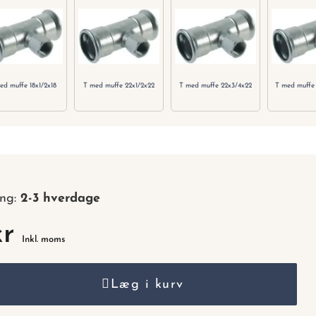
nummer.
ed muffe 18x1/2x18
T med muffe 22x1/2x22
T med muffe 22x3/4x22
T med muffe
ing:
2-3 hverdage
kr
Inkl. moms
Læg i kurv