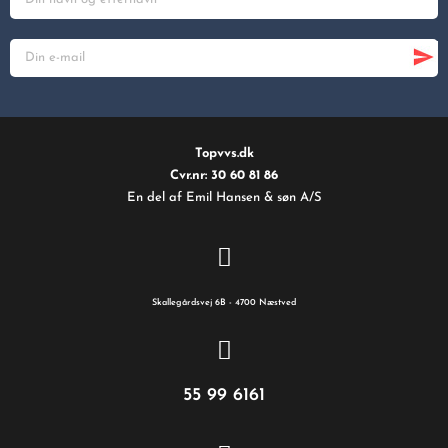
Topvvs.dk
Cvr.nr: 30 60 81 86
En del af Emil Hansen & søn A/S
Skallegårdsvej 6B - 4700 Næstved
55 99 6161