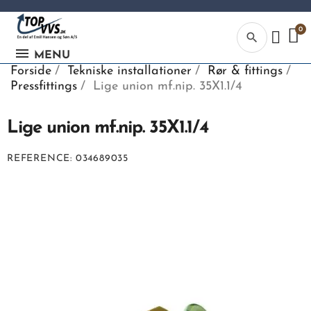
search
MENU
Forside
Tekniske installationer
Rør & fittings
Pressfittings
Lige union mf.nip. 35X1.1/4
Lige union mf.nip. 35X1.1/4
Kategor
REFERENCE
034689035
Begynd din
søgning, ve
indtaste tek
vvs numme
eller EAN-
nummer.