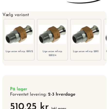
Vælg variant
Lige union mf.nip. 18X1/2
Lige union mf.nip.
Lige union mf.nip. 28X1
Li
22X3/4
På lager
Forventet levering:
2-3 hverdage
510,25 kr
Inkl. moms