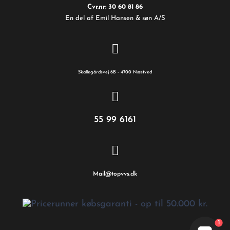
Cvr.nr: 30 60 81 86
En del af Emil Hansen & søn A/S
Skallegårdsvej 6B - 4700 Næstved
55 99 6161
Mail@topvvs.dk
1