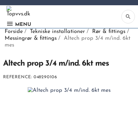
search
MENU
Forside
Tekniske installationer
Rør & fittings
Messingrør & fittings
Altech prop 3/4 m/ind. 6kt
mes
Altech prop 3/4 m/ind. 6kt mes
Ka
REFERENCE
048290106
Be
søg
ind
vv
ell
nu