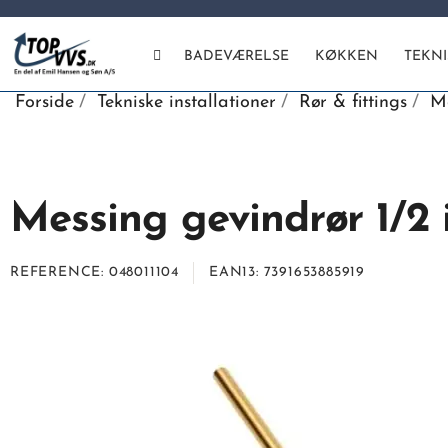
BADEVÆRELSE
KØKKEN
TEKN
Forside
Tekniske installationer
Rør & fittings
Me
Messing gevindrør 1/2
REFERENCE
048011104
EAN13
7391653885919