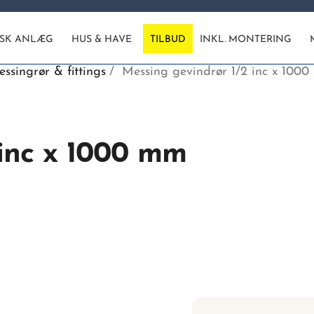
ISK ANLÆG
HUS & HAVE
TILBUD
INKL. MONTERING
ssingrør & fittings
Messing gevindrør 1/2 inc x 100
 inc x 1000 mm