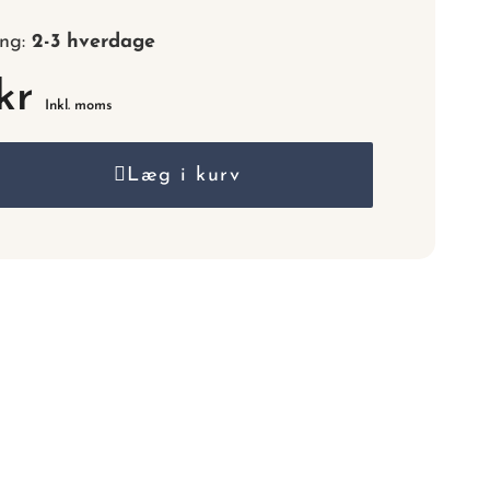
nummer.
ing:
2-3 hverdage
kr
Inkl. moms
Læg i kurv