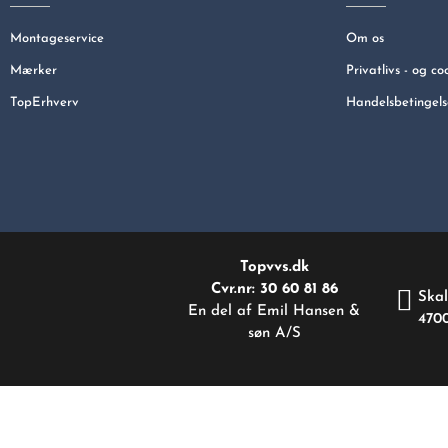
Montageservice
Om os
Mærker
Privatlivs - og co
TopErhverv
Handelsbetingels
Topvvs.dk
Cvr.nr: 30 60 81 86
Skal
En del af Emil Hansen &
470
søn A/S