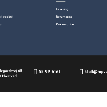
Levering
okiepolitik
Returnering
er
Reklamation
legårdsvej 6B -
55 99 6161
Mail@topvv
0 Næstved