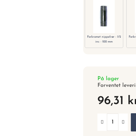
Forkromet nippelrør - 1/2
Forkr
inc - 100 mm
På lager
Forventet lever
96,31 k