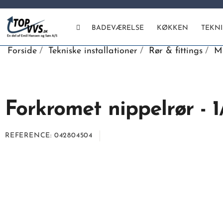
BADEVÆRELSE
KØKKEN
TEKN
Forside
Tekniske installationer
Rør & fittings
Me
Forkromet nippelrør - 
REFERENCE
042804504