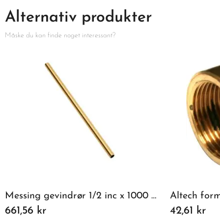
Alternativ produkter
Måske du kan finde noget interessant?
Messing gevindrør 1/2 inc x 1000 mm
Altech for
661,56 kr
42,61 kr