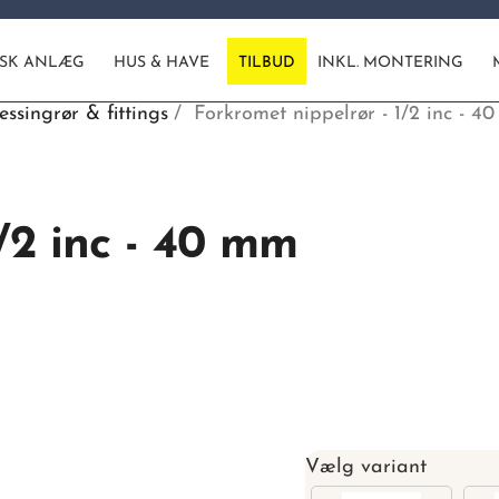
ISK ANLÆG
HUS & HAVE
TILBUD
INKL. MONTERING
ssingrør & fittings
Forkromet nippelrør - 1/2 inc - 4
1/2 inc - 40 mm
Vælg variant