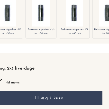
nummer.
omet nippelrør - 1/2
Forkromet nippelrør - 1/2
Forkromet nippelrør - 1/2
Forkromet nip
inc - 30mm
inc - 50 mm
inc - 60 mm
inc 8
ing:
2-3 hverdage
r
Inkl. moms
Læg i kurv