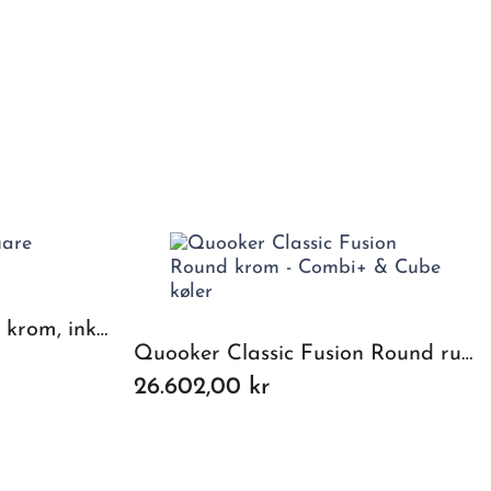
Quooker Fusion Square krom, inkl. Pro3 beholder
Quooker Classic Fusion Round rustfrit stål, inkl Combi+ beholder & Cube køler
26.602,00 kr