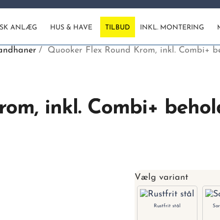
ISK ANLÆG
HUS & HAVE
TILBUD
INKL. MONTERING
andhaner
Quooker Flex Round Krom, inkl. Combi+ b
om, inkl. Combi+ behol
Vælg variant
Rustfrit stål
Sor