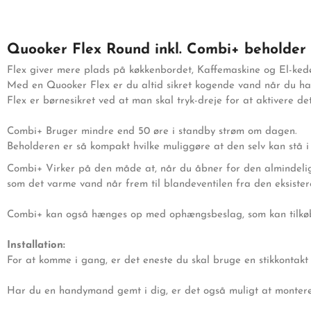
Quooker Flex Round inkl. Combi+ beholder
Flex giver mere plads på køkkenbordet, Kaffemaskine og El-kede
Med en Quooker Flex er du altid sikret kogende vand når du har
Flex er børnesikret ved at man skal tryk-dreje for at aktivere d
Combi+ Bruger mindre end 50 øre i standby strøm om dagen.
Beholderen er så kompakt hvilke muliggøre at den selv kan stå i k
Combi+ Virker på den måde at, når du åbner for den alminde
som det varme vand når frem til blandeventilen fra den eksist
Combi+ kan også hænges op med ophængsbeslag, som kan tilkøb
Installation:
For at komme i gang, er det eneste du skal bruge en stikkontakt s
Har du en handymand gemt i dig, er det også muligt at montere