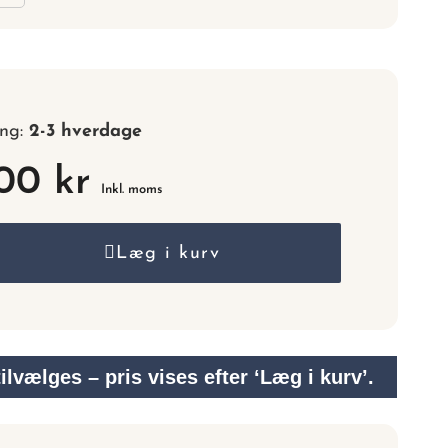
nummer.
ing:
2-3 hverdage
,00 kr
Inkl. moms
Læg i kurv
lvælges – pris vises efter ‘Læg i kurv’.