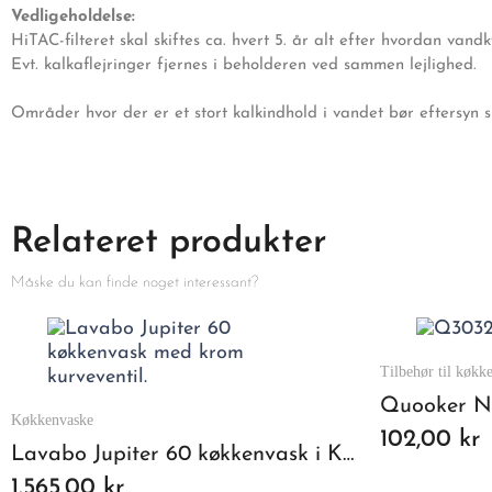
Vedligeholdelse:
HiTAC-filteret skal skiftes ca. hvert 5. år alt efter hvordan vand
Evt. kalkaflejringer fjernes i beholderen ved sammen lejlighed.
Områder hvor der er et stort kalkindhold i vandet bør eftersyn sk
Relateret produkter
Måske du kan finde noget interessant?
Tilbehør til køkk
Køkkenvaske
102,00 kr
Lavabo Jupiter 60 køkkenvask i Komposit m/krom kurveventil
1.565,00 kr