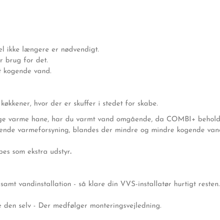
l ikke længere er nødvendigt.
 brug for det.
et kogende vand.
økkener, hvor der er skuffer i stedet for skabe.
lige varme hane, har du varmt vand omgående, da COMBI+ behol
erende varmeforsyning, blandes der mindre og mindre kogende vand
es som ekstra udstyr
.
amt vandinstallation - så klare din VVS-installatør hurtigt resten.
 den selv - Der medfølger monteringsvejledning.