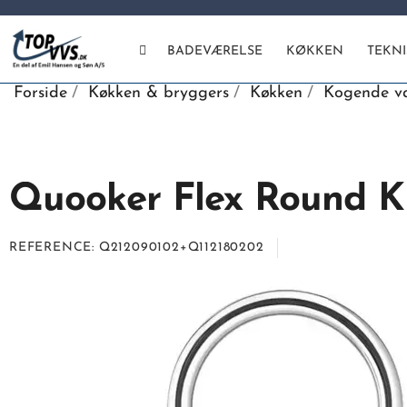
BADEVÆRELSE
KØKKEN
TEKN
Forside
Køkken & bryggers
Køkken
Kogende v
Quooker Flex Round Kr
REFERENCE
Q212090102+Q112180202