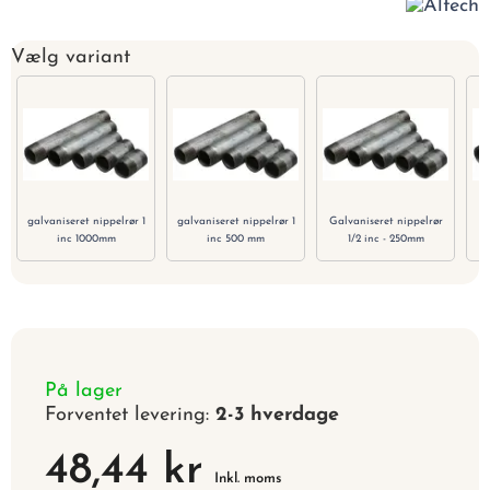
Vælg variant
galvaniseret nippelrør 1
galvaniseret nippelrør 1
Galvaniseret nippelrør
ga
inc 1000mm
inc 500 mm
1/2 inc - 250mm
På lager
Forventet levering:
2-3 hverdage
48,44 kr
Inkl. moms