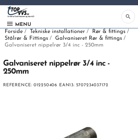
search
MENU
Forside
Tekniske installationer
Rør & fittings
Stålrør & Fittings
Galvaniseret Rør & fittings
Galvaniseret nippelrør 3/4 inc - 250mm
Galvaniseret nippelrør 3/4 inc -
Ka
250mm
Be
REFERENCE
012250406
EAN13
5707234037172
søg
ind
vv
ell
nu