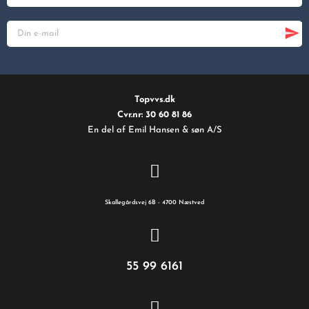
Topvvs.dk
Cvr.nr: 30 60 81 86
En del af Emil Hansen & søn A/S
Skallegårdsvej 6B - 4700 Næstved
55 99 6161