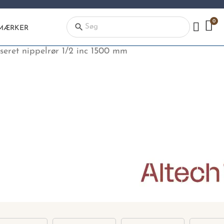
search
MÆRKER
seret nippelrør 1/2 inc 1500 mm
Kategorier
Begynd
din
søgning,
ved
at
indtaste
tekst,
vvs
nummer
eller
EAN-