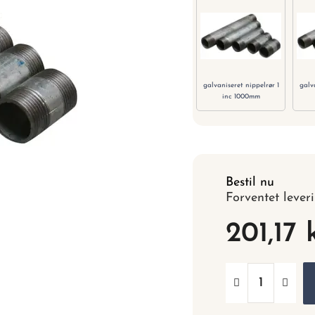
galvaniseret nippelrør 1
galv
inc 1000mm
Bestil nu
Forventet lever
201,17 