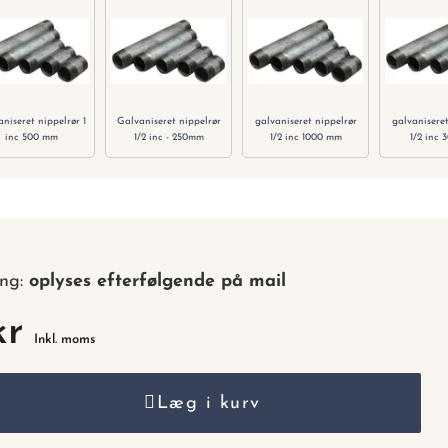
nummer.
aniseret nippelrør 1
Galvaniseret nippelrør
galvaniseret nippelrør
galvaniseret
inc 500 mm
1/2 inc - 250mm
1/2 inc 1000 mm
1/2 inc
ing:
oplyses efterfølgende på mail
kr
Inkl. moms
Læg i kurv