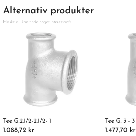
Alternativ produkter
Måske du kan finde noget interessant?
Tee G.2.1/2-2.1/2- 1
Tee G. 3 - 3
1.088,72 kr
1.477,70 kr