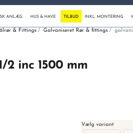
ISK ANLÆG
HUS & HAVE
TILBUD
INKL. MONTERING
ålrør & Fittings
Galvaniseret Rør & fittings
galvani
 1/2 inc 1500 mm
Vælg variant