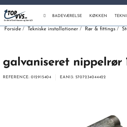
BADEVÆRELSE
KØKKEN
TEKN
Forside
Tekniske installationer
Rør & fittings
St
galvaniseret nippelrør
REFERENCE
012915404
EAN13
5707234044422