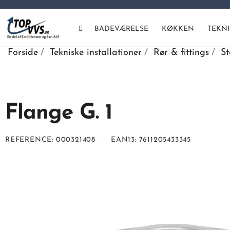
BADEVÆRELSE
KØKKEN
TEKN
Forside
Tekniske installationer
Rør & fittings
St
Flange G. 1
REFERENCE
000321408
EAN13
7611205433345