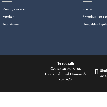
Montageservice
Om os
Mærker
Privatlivs - og co
TopErhverv
Handelsbetingels
Topvvs.dk
Cvr.nr: 30 60 81 86
Skal
En del af Emil Hansen &
470
søn A/S