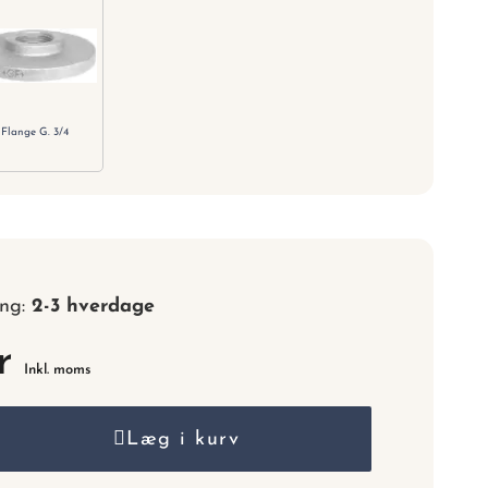
nummer.
Flange G. 3/4
ing:
2-3 hverdage
r
Inkl. moms
Læg i kurv