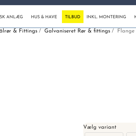
ISK ANLÆG
HUS & HAVE
TILBUD
INKL. MONTERING
ålrør & Fittings
Galvaniseret Rør & fittings
Flange 
Vælg variant