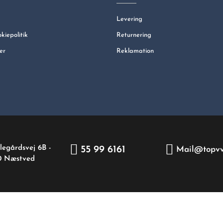
Levering
okiepolitik
Returnering
er
Reklamation
legårdsvej 6B -
55 99 6161
Mail@topvv
0 Næstved