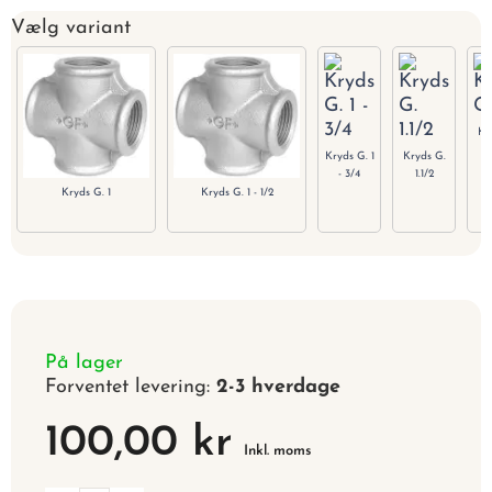
Vælg variant
Kr
Kryds G. 1
Kryds G.
- 3/4
1.1/2
Kryds G. 1
Kryds G. 1 - 1/2
På lager
Forventet levering:
2-3 hverdage
100,00 kr
Inkl. moms