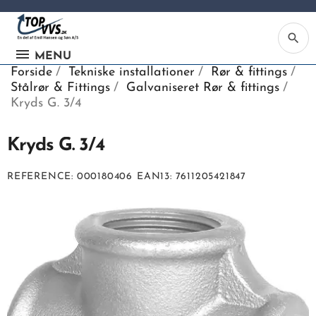
search
MENU
Forside
Tekniske installationer
Rør & fittings
Stålrør & Fittings
Galvaniseret Rør & fittings
Kryds G. 3/4
Kryds G. 3/4
Ka
REFERENCE
000180406
EAN13
7611205421847
Be
søg
ind
vv
ell
nu