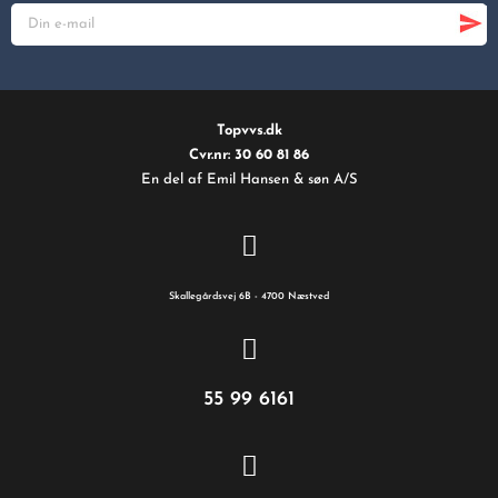
Topvvs.dk
Cvr.nr: 30 60 81 86
En del af Emil Hansen & søn A/S
Skallegårdsvej 6B - 4700 Næstved
55 99 6161