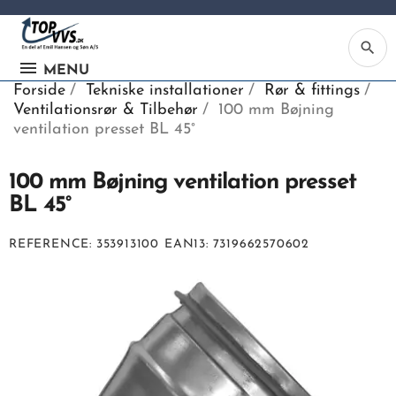
search
MENU
Forside
Tekniske installationer
Rør & fittings
Ventilationsrør & Tilbehør
100 mm Bøjning
ventilation presset BL 45°
100 mm Bøjning ventilation presset
Ka
BL 45°
Be
REFERENCE
353913100
EAN13
7319662570602
søg
ind
vv
ell
nu